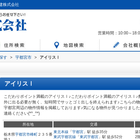
建株式会社
営業時間：10:00～18:0
ら探す
>
宇都宮市
>
アイリスⅠ
アイリスⅠ
こだわりポイント満載のアイリスⅠ♪こだわりポイント満載のアイリスⅠ♪
外に出る必要が無く、短時間でサッとゴミ出しを終えられます♪こちらの物
宇都宮周辺の物件情報を掲載しております♪気になる物件が見つかりましたら、028-624
連絡ください(*^_^*)
所在地
交通
東北本線
「
宇都宮
」駅 徒歩35分
築
栃木県
宇都宮市
峰町
２３５番
東武宇都宮線
「
東武宇都宮
」駅 徒歩52分
2
地１