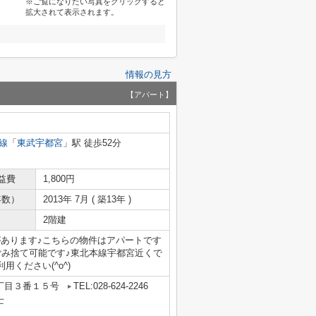
※ご覧になりたい写真をクリックすると
拡大されて表示されます。
情報の見方
【アパート】
線
「
東武宇都宮
」駅 徒歩52分
益費
1,800円
年数）
2013年 7月 ( 築13年 )
2階建
があります♪こちらの物件はアパートです
ごみ捨て可能です♪東北本線宇都宮近くで
ください(^o^)
丁目３番１５号
TEL:028-624-2246
士