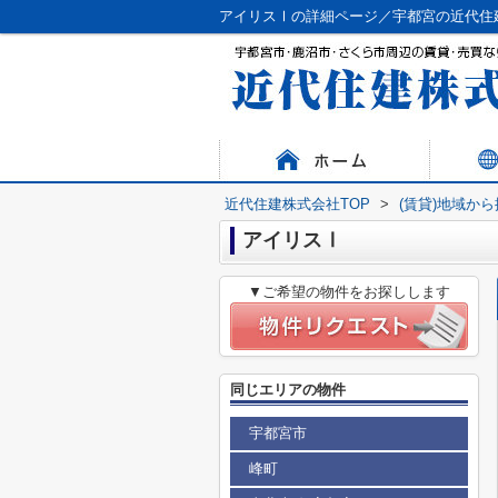
アイリスⅠの詳細ページ／宇都宮の近代住
近代住建株式会社TOP
>
(賃貸)地域か
アイリスⅠ
▼ご希望の物件をお探しします
同じエリアの物件
宇都宮市
峰町