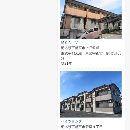
Ｍ＆Ａ Ⅴ
栃木県宇都宮市上戸祭町
東武宇都宮線「東武宇都宮」駅 徒歩68
分
築21年
ハイツヨシダ
栃木県宇都宮市若草４丁目