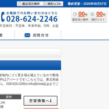
最終更新：2026年08月07日
00
00
件
件
最近見た物件
検討リスト
0
定休日：不定休、年末年始、GW、お盆
敷地内にゴミ置き場を備えているので敷地
件はアパートです♪こちらでは、東北本線
-2246かinfo@kindaij.jpまでご
建物
空室情報へ
13年
階建