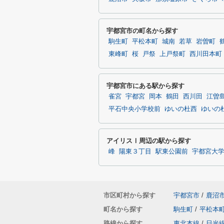
宇都宮市の町名から探す
駒生町
平松本町
城南
若草
岩曽町
東峰町
桜
戸祭
上戸祭町
西川田本町
宇都宮市にある駅から探す
雀宮
宇都宮
岡本
鶴田
西川田
江曽
平石中央小学校前
ゆいの杜西
ゆいの
アイリスⅠ周辺の駅から探す
峰
陽東３丁目
駅東公園前
宇都宮大
市区町村から探す
宇都宮市
/
鹿沼
町名から探す
駒生町
/
平松本
路線から探す
東北本線
/
日光