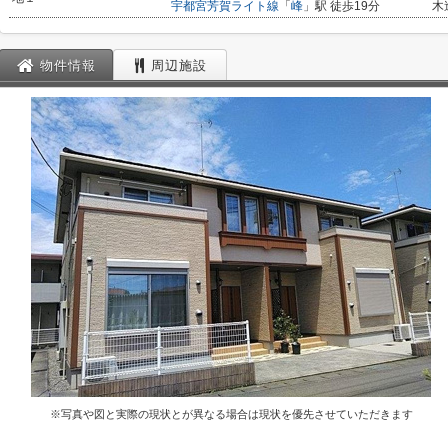
宇都宮芳賀ライト線
「
峰
」駅 徒歩19分
木
物件情報
周辺施設
※写真や図と実際の現状とが異なる場合は現状を優先させていただきます