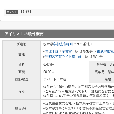
【外観】
コメント
アイリスⅠ
の物件概要
所在地
栃木県
宇都宮市
峰町
２３５番地１
東北本線
「
宇都宮
」駅 徒歩35分
東武宇都宮
交通
宇都宮芳賀ライト線
「
峰
」駅 徒歩19分
賃料
6.4万円
管理費・共
面積
50.09㎡
築年月（築
種別/構造
アパート / 木造
階建
物件から446mの場所には宇都宮大学内郵便局
備考
♪ごみ置き場も用意されており、通勤前などに
物件探しのお手伝い近代住建の不動産検索をご利用
近代住建株式会社
栃木県宇都宮市上戸祭２
栃木県知事 (8) 第3331号 賃貸不動産経営管理
取扱会社
公益社団法人栃木県宅地建物取引業協会