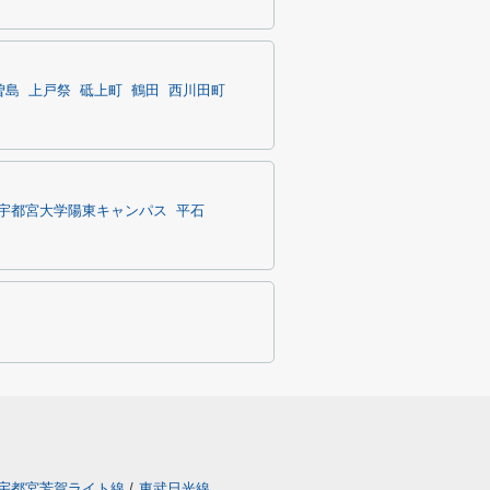
曽島
上戸祭
砥上町
鶴田
西川田町
宇都宮大学陽東キャンパス
平石
宇都宮芳賀ライト線
/
東武日光線