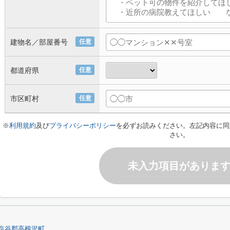
建物名／部屋番号
任意
都道府県
任意
市区町村
任意
※
利用規約
及び
プライバシーポリシー
を必ずお読みください。左記内容に同
さい。
未入力項目がありま
塩谷郡高根沢町