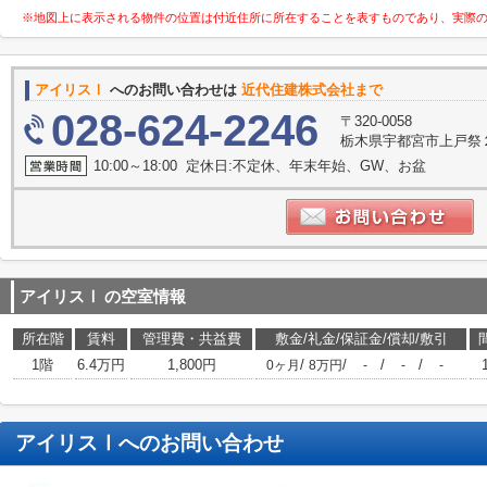
※地図上に表示される物件の位置は付近住所に所在することを表すものであり、実際
アイリスⅠ
へのお問い合わせは
近代住建株式会社まで
028-624-2246
〒320-0058
栃木県宇都宮市上戸祭
10:00～18:00 定休日:不定休、年末年始、GW、お盆
アイリスⅠ
の空室情報
所在階
賃料
管理費・共益費
敷金/礼金/保証金/償却/敷引
1階
6.4万円
1,800円
/
/
/
/
0ヶ月
8万円
-
-
-
アイリスⅠ
へのお問い合わせ