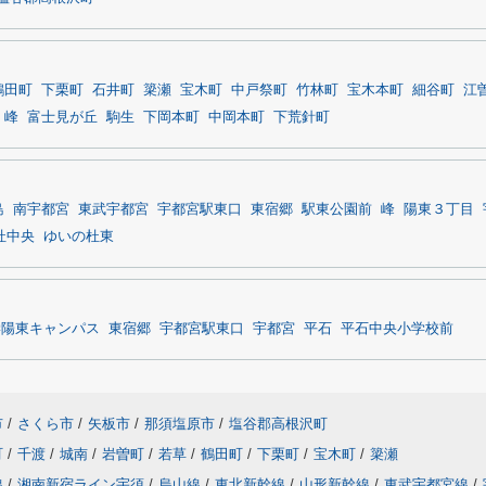
鶴田町
下栗町
石井町
簗瀬
宝木町
中戸祭町
竹林町
宝木本町
細谷町
江
峰
富士見が丘
駒生
下岡本町
中岡本町
下荒針町
島
南宇都宮
東武宇都宮
宇都宮駅東口
東宿郷
駅東公園前
峰
陽東３丁目
杜中央
ゆいの杜東
学陽東キャンパス
東宿郷
宇都宮駅東口
宇都宮
平石
平石中央小学校前
市
/
さくら市
/
矢板市
/
那須塩原市
/
塩谷郡高根沢町
町
/
千渡
/
城南
/
岩曽町
/
若草
/
鶴田町
/
下栗町
/
宝木町
/
簗瀬
線
/
湘南新宿ライン宇須
/
烏山線
/
東北新幹線
/
山形新幹線
/
東武宇都宮線
/