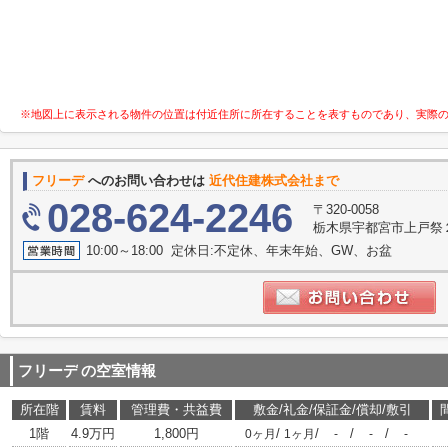
※地図上に表示される物件の位置は付近住所に所在することを表すものであり、実際
フリーデ
へのお問い合わせは
近代住建株式会社まで
028-624-2246
〒320-0058
栃木県宇都宮市上戸祭
10:00～18:00 定休日:不定休、年末年始、GW、お盆
フリーデ
の空室情報
所在階
賃料
管理費・共益費
敷金/礼金/保証金/償却/敷引
1階
4.9万円
1,800円
/
/
/
/
0ヶ月
1ヶ月
-
-
-