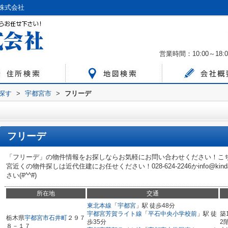
株式会社
営業時間：10:00～18:0
ら探す
>
宇都宮市
>
フリーデ
フリーデ
「フリーデ」の物件情報をお探しならお気軽にお問い合わせください！こ
宮近くの物件探しは近代住建にお任せください！028-624-2246かinfo@ki
さい(#^^#)
所在地
交通
東北本線
「
宇都宮
」駅 徒歩48分
宇都宮芳賀ライト線
「
平石中央小学校前
」駅 徒
築
栃木県
宇都宮市
石井町
２９７
歩35分
2
８－１７