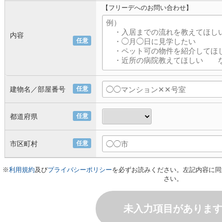
【フリーデへのお問い合わせ】
内容
任意
建物名／部屋番号
任意
都道府県
任意
市区町村
任意
※
利用規約
及び
プライバシーポリシー
を必ずお読みください。左記内容に同
さい。
未入力項目がありま