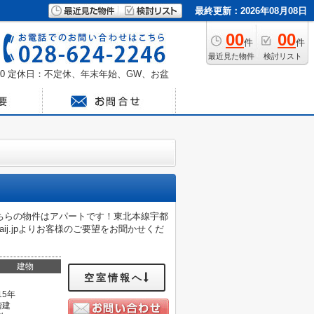
最終更新：2026年08月08日
00
00
件
件
最近見た物件
検討リスト
0
定休日：不定休、年末年始、GW、お盆
ちらの物件はアパートです！東北本線宇都
ndaij.jpよりお客様のご要望をお聞かせくだ
建物
空室情報へ
15年
階建