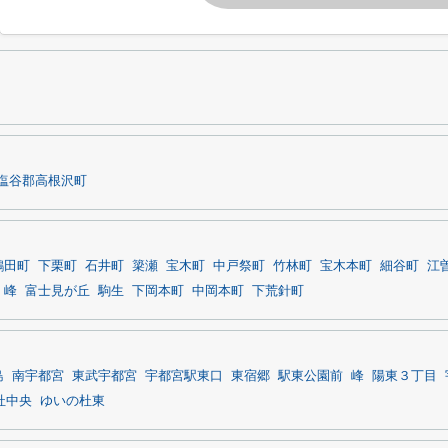
塩谷郡高根沢町
鶴田町
下栗町
石井町
簗瀬
宝木町
中戸祭町
竹林町
宝木本町
細谷町
江
峰
富士見が丘
駒生
下岡本町
中岡本町
下荒針町
島
南宇都宮
東武宇都宮
宇都宮駅東口
東宿郷
駅東公園前
峰
陽東３丁目
杜中央
ゆいの杜東