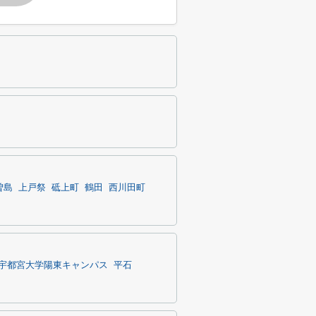
曽島
上戸祭
砥上町
鶴田
西川田町
宇都宮大学陽東キャンパス
平石