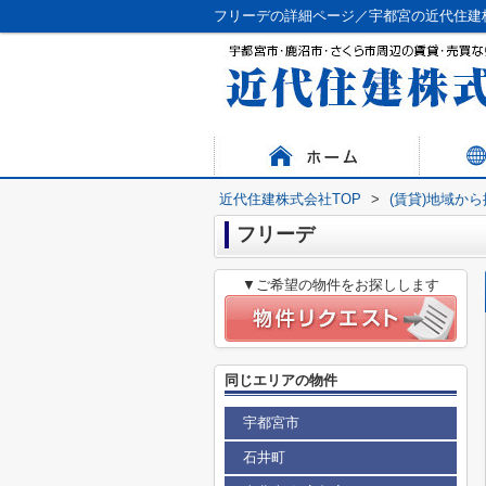
フリーデの詳細ページ／宇都宮の近代住建
近代住建株式会社TOP
>
(賃貸)地域か
フリーデ
▼ご希望の物件をお探しします
同じエリアの物件
宇都宮市
石井町