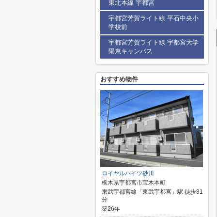
東北本線 宇都宮
宇都宮芳賀ライト線 平石中央小
学校前
宇都宮芳賀ライト線 宇都宮大学
陽東キャンパス
おすすめ物件
ロイヤルハイツ砂川
栃木県宇都宮市宝木本町
東武宇都宮線「東武宇都宮」駅 徒歩81
分
築26年