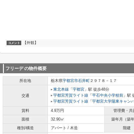
【外観】
コメント
フリーデ
の物件概要
所在地
栃木県
宇都宮市
石井町
２９７８－１７
東北本線
「
宇都宮
」駅 徒歩48分
宇都宮芳賀ライト線
「
平石中央小学校前
」駅 
交通
宇都宮芳賀ライト線
「
宇都宮大学陽東キャン
賃料
4.9万円
管理費・共
面積
32.90㎡
築年月（築
種別/構造
アパート / 木造
階建