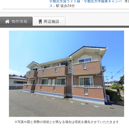
宇都宮芳賀ライト線
「
宇都宮大学陽東キャンパ
木
ス
」駅 徒歩24分
物件情報
周辺施設
※写真や図と実際の現状とが異なる場合は現状を優先させていただきます