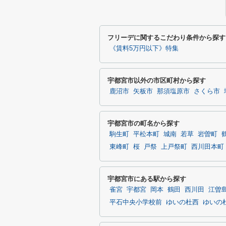
フリーデに関するこだわり条件から探す
《賃料5万円以下》特集
宇都宮市以外の市区町村から探す
鹿沼市
矢板市
那須塩原市
さくら市
宇都宮市の町名から探す
駒生町
平松本町
城南
若草
岩曽町
東峰町
桜
戸祭
上戸祭町
西川田本町
宇都宮市にある駅から探す
雀宮
宇都宮
岡本
鶴田
西川田
江曽
平石中央小学校前
ゆいの杜西
ゆいの