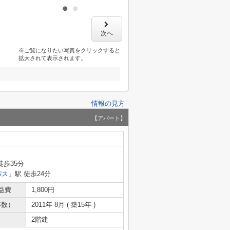
次へ
※ご覧になりたい写真をクリックすると
拡大されて表示されます。
情報の見方
【アパート】
徒歩35分
パス
」駅 徒歩24分
益費
1,800円
年数）
2011年 8月 ( 築15年 )
2階建