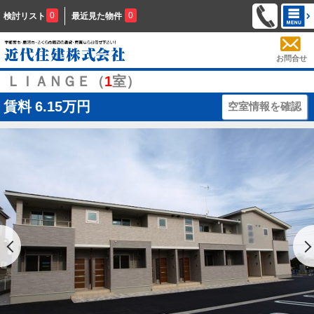
0
0
検討リスト
最近見た物件
お問合せ
ＬＩＡＮＧＥ（
1
室）
賃料
6.15万円
空室情報を確認