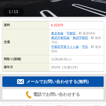
1 / 13
賃料
6.15万円
東北本線
「
宇都宮
」駅 徒歩54分
東武宇都宮線
「
東武宇都宮
」駅 徒歩
交通
72分
宇都宮芳賀ライト線
「
平石
」駅 徒歩
20分
間取り(面積)
1LDK(48.65㎡)
築年月
2015年 1月(築11年)
メールでお問い合わせする(無料)
電話でお問い合わせする