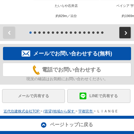
たいらや石井店
ベイシア 
約829m／11分
約1969
前
メールでお問い合わせする(無料)
電話でお問い合わせする
現況の確認はお気軽にお問い合わせください。
メールで共有する
LINEで共有する
近代住建株式会社TOP
>
(賃貸)地域から探す
>
宇都宮市
>
ＬＩＡＮＧＥ
ページトップに戻る