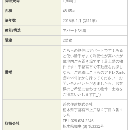
管理費等
1,800円
面積
48.65㎡
築年数
2015年 1月 (築11年)
種別/構造
アパート/木造
階建
2階建
こちらの物件はアパートです！ある
と使い勝手がよく利便性が高いのが
敷地内ごみ置き場です！最上階の物
件です！宇都宮市で不動産をお探し
備考
なら、ご連絡はこちらのアドレスinfo
@kindaij.jpから行ってください！お
問い合わせいただきましたら、お客
様のご希望に合わせて物件・土地を
ご用意いたします(^_^)
近代住建株式会社
栃木県宇都宮市上戸祭２丁目３番１
５号
TEL:028-624-2246
取扱会社
栃木県知事 (8) 第3331号