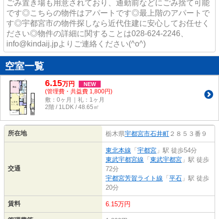
ごみ置き場も用意されており、通勤前などにごみ捨て可能
です◎こちらの物件はアパートです◎最上階のアパートで
す◎宇都宮市の物件探しなら近代住建に安心してお任せく
ださい◎物件の詳細に関することは028-624-2246、
info@kindaij.jpよりご連絡ください(^o^)
空室一覧
6.15
万
円
NEW
(管理費・共益費 1,800円)
敷：0ヶ月｜礼：1ヶ月
2階 / 1LDK / 48.65㎡
所在地
栃木県
宇都宮市
石井町
２８５３番９
東北本線
「
宇都宮
」駅 徒歩54分
東武宇都宮線
「
東武宇都宮
」駅 徒歩
交通
72分
宇都宮芳賀ライト線
「
平石
」駅 徒歩
20分
賃料
6.15万円