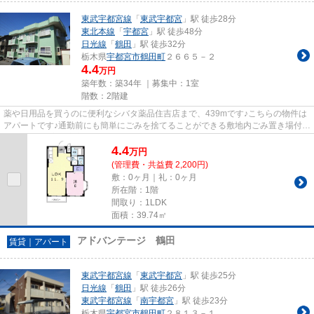
東武宇都宮線
「
東武宇都宮
」駅 徒歩28分
東北本線
「
宇都宮
」駅 徒歩48分
日光線
「
鶴田
」駅 徒歩32分
栃木県
宇都宮市
鶴田町
２６６５－２
4.4
万円
築年数：築34年 ｜募集中：
1室
階数：2階建
薬や日用品を買うのに便利なシバタ薬品住吉店まで、439mです♪こちらの物件は
アパートです♪通勤前にも簡単にごみを捨てることができる敷地内ごみ置き場付き
の物件です♪宇都宮市エリアの...
4.4
万
円
(管理費・共益費 2,200円)
敷：0ヶ月｜礼：0ヶ月
所在階：1階
間取り：1LDK
面積：39.74㎡
アドバンテージ 鶴田
賃貸｜アパート
東武宇都宮線
「
東武宇都宮
」駅 徒歩25分
日光線
「
鶴田
」駅 徒歩26分
東武宇都宮線
「
南宇都宮
」駅 徒歩23分
栃木県
宇都宮市
鶴田町
２８１３－１