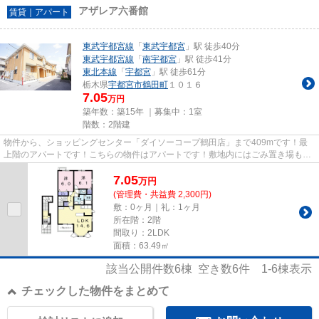
アザレア六番館
賃貸｜アパート
東武宇都宮線
「
東武宇都宮
」駅 徒歩40分
東武宇都宮線
「
南宇都宮
」駅 徒歩41分
東北本線
「
宇都宮
」駅 徒歩61分
栃木県
宇都宮市
鶴田町
１０１６
7.05
万円
築年数：築15年 ｜募集中：
1室
階数：2階建
物件から、ショッピングセンター「ダイソーコープ鶴田店」まで409mです！最
上階のアパートです！こちらの物件はアパートです！敷地内にはごみ置き場も設
置されています！東武宇都宮線...
7.05
万
円
(管理費・共益費 2,300円)
敷：0ヶ月｜礼：1ヶ月
所在階：2階
間取り：2LDK
面積：63.49㎡
該当公開件数
6
棟 空き数
6
件
1-6
棟表示
チェックした物件をまとめて