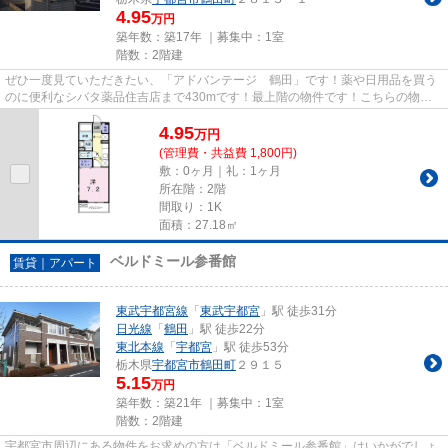
4.95
万円
築年数：築17年 ｜募集中：
1室
階数：2階建
ぜひ一度見ていただきたい、「アドバンテージ 鶴田」です！薬や日用品を買う
のに便利なシバタ薬品住吉店まで430mです！最上階の物件です！こちらの物件
はアパートです！あなたの希望...
4.95
万
円
(管理費・共益費 1,800円)
敷：0ヶ月｜礼：1ヶ月
所在階：2階
間取り：1K
面積：27.18㎡
ベルドミール参番館
賃貸｜アパート
東武宇都宮線
「
東武宇都宮
」駅 徒歩31分
日光線
「
鶴田
」駅 徒歩22分
東北本線
「
宇都宮
」駅 徒歩53分
栃木県
宇都宮市
鶴田町
２９１５
5.15
万円
築年数：築21年 ｜募集中：
1室
階数：2階建
宇都宮市周辺にある物件をお求めの方は「ベルドミール参番館」はいかがでしょ