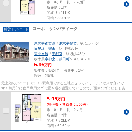
敷：0ヶ月｜礼：7.4万円
所在階：1階
間取り：1LDK
面積：38.01㎡
コーポ サンパティーク
賃貸｜アパート
東武宇都宮線
「
東武宇都宮
」駅 徒歩26分
日光線
「
鶴田
」駅 徒歩25分
東北本線
「
宇都宮
」駅 徒歩46分
栃木県
宇都宮市
鶴田町
２９５９－６
5.95
万円
築年数：築24年 ｜募集中：
1室
階数：2階建
最上階のアパートです！2駅利用できる立地となっていて、アクセスが良いで
す！共用部に住民専用のゴミ置き場を設置しているので、面倒なゴミ出しも楽に
なります！こちらの物件はアパー...
5.95
万
円
(管理費・共益費 2,500円)
敷：0ヶ月｜礼：0ヶ月
所在階：2階
間取り：2LDK
面積：62.62㎡