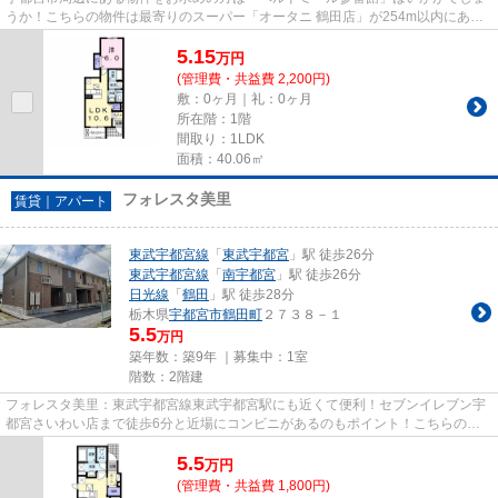
うか！こちらの物件は最寄りのスーパー「オータニ 鶴田店」が254m以内にあり
ます！こちらの物件はアパート...
5.15
万
円
(管理費・共益費 2,200円)
敷：0ヶ月｜礼：0ヶ月
所在階：1階
間取り：1LDK
面積：40.06㎡
フォレスタ美里
賃貸｜アパート
東武宇都宮線
「
東武宇都宮
」駅 徒歩26分
東武宇都宮線
「
南宇都宮
」駅 徒歩26分
日光線
「
鶴田
」駅 徒歩28分
栃木県
宇都宮市
鶴田町
２７３８－１
5.5
万円
築年数：築9年 ｜募集中：
1室
階数：2階建
フォレスタ美里：東武宇都宮線東武宇都宮駅にも近くて便利！セブンイレブン宇
都宮さいわい店まで徒歩6分と近場にコンビニがあるのもポイント！こちらの物
件はアパートです！落ち着きの...
5.5
万
円
(管理費・共益費 1,800円)