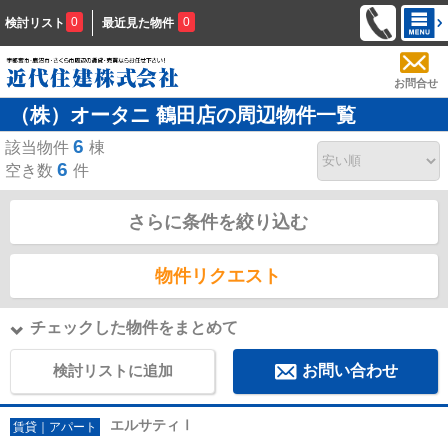
0
0
検討リスト
最近見た物件
お問合せ
（株）オータニ 鶴田店の周辺物件一覧
6
該当物件
棟
6
空き数
件
さらに条件を絞り込む
物件リクエスト
チェックした物件をまとめて
検討リストに追加
お問い合わせ
エルサティⅠ
賃貸｜アパート