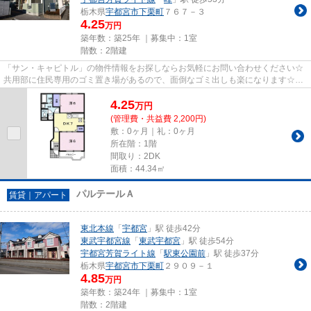
栃木県
宇都宮市
下栗町
７６７－３
4.25
万円
築年数：築25年 ｜募集中：
1室
階数：2階建
「サン・キャピトル」の物件情報をお探しならお気軽にお問い合わせください☆
共用部に住民専用のゴミ置き場があるので、面倒なゴミ出しも楽になります☆こ
ちらの物件はアパートです☆宇都...
4.25
万
円
(管理費・共益費 2,200円)
敷：0ヶ月｜礼：0ヶ月
所在階：1階
間取り：2DK
面積：44.34㎡
パルテールＡ
賃貸｜アパート
東北本線
「
宇都宮
」駅 徒歩42分
東武宇都宮線
「
東武宇都宮
」駅 徒歩54分
宇都宮芳賀ライト線
「
駅東公園前
」駅 徒歩37分
栃木県
宇都宮市
下栗町
２９０９－１
4.85
万円
築年数：築24年 ｜募集中：
1室
階数：2階建