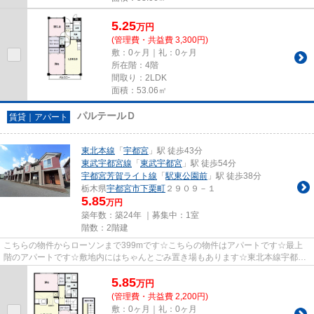
5.25
万
円
(管理費・共益費 3,300円)
敷：0ヶ月｜礼：0ヶ月
所在階：4階
間取り：2LDK
面積：53.06㎡
パルテールＤ
賃貸｜アパート
東北本線
「
宇都宮
」駅 徒歩43分
東武宇都宮線
「
東武宇都宮
」駅 徒歩54分
宇都宮芳賀ライト線
「
駅東公園前
」駅 徒歩38分
栃木県
宇都宮市
下栗町
２９０９－１
5.85
万円
築年数：築24年 ｜募集中：
1室
階数：2階建
こちらの物件からローソンまで399mです☆こちらの物件はアパートです☆最上
階のアパートです☆敷地内にはちゃんとごみ置き場もあります☆東北本線宇都宮
周辺の賃貸物件のことなら、info@ki...
5.85
万
円
(管理費・共益費 2,200円)
敷：0ヶ月｜礼：0ヶ月