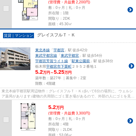
(管理費・共益費 2,200円)
敷：0ヶ月｜礼：0ヶ月
所在階：1階
間取り：2DK
面積：45.30㎡
グレイスフルＴ・Ｋ
賃貸｜マンション
東北本線
「
宇都宮
」駅 徒歩42分
東武宇都宮線
「
東武宇都宮
」駅 徒歩54分
宇都宮芳賀ライト線
「
駅東公園前
」駅 徒歩38分
栃木県
宇都宮市
下栗町
２９５２番地１
5.2
5.25
万円～
万円
築年数：築27年 ｜募集中：
2室
階数：4階建
東北本線宇都宮駅周辺物件：グレイスフルＴ・Ｋ♪歩いて6分の場所に、ウェルシ
ア薬局があります♪建物の共用部にゴミ置き場があるので、外部の人にゴミを見ら
れるなどのトラブルも防げま...
5.2
万
円
(管理費・共益費 3,300円)
敷：0ヶ月｜礼：0ヶ月
所在階：4階
間取り：2LDK
面積：53.06㎡