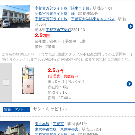
宇都宮芳賀ライト線
「
陽東３丁目
」駅 徒歩53分
宇都宮芳賀ライト線
「
峰
」駅 徒歩55分
宇都宮芳賀ライト線
「
宇都宮大学陽東キャンパス
」駅 徒
歩55分
栃木県
宇都宮市
下栗町
2291-13
2.5
万円
築年数：築40年 ｜募集中：
1室
階数：2階建
こちらの物件はアパートです♪近代住建スタッフが不動産に関してのご質問を、丁
寧にお応えいたします♪028-624-2246/info@kindaij.jpまでお気軽にご連絡くださ
い(^^)
2.5
万
円
(管理費・共益費 -)
敷：0ヶ月｜礼：0ヶ月
所在階：1階
間取り：1K
面積：17.40㎡
サン・キャピトル
賃貸｜アパート
東北本線
「
宇都宮
」駅 徒歩61分
東武宇都宮線
「
東武宇都宮
」駅 徒歩72分
宇都宮芳賀ライト線
「
峰
」駅 徒歩53分