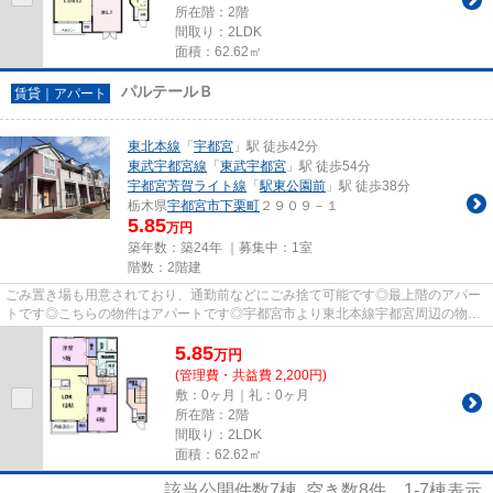
所在階：2階
間取り：2LDK
面積：62.62㎡
パルテールＢ
賃貸｜アパート
東北本線
「
宇都宮
」駅 徒歩42分
東武宇都宮線
「
東武宇都宮
」駅 徒歩54分
宇都宮芳賀ライト線
「
駅東公園前
」駅 徒歩38分
栃木県
宇都宮市
下栗町
２９０９－１
5.85
万円
築年数：築24年 ｜募集中：
1室
階数：2階建
ごみ置き場も用意されており、通勤前などにごみ捨て可能です◎最上階のアパー
トです◎こちらの物件はアパートです◎宇都宮市より東北本線宇都宮周辺の物件
情報をご案内しています◎028-624...
5.85
万
円
(管理費・共益費 2,200円)
敷：0ヶ月｜礼：0ヶ月
所在階：2階
間取り：2LDK
面積：62.62㎡
該当公開件数
7
棟 空き数
8
件
1-7
棟表示