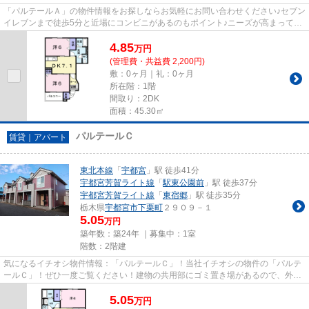
「パルテールＡ」の物件情報をお探しならお気軽にお問い合わせください♪セブン
イレブンまで徒歩5分と近場にコンビニがあるのもポイント♪ニーズが高まってお
り求められている設備が敷地...
4.85
万
円
(管理費・共益費 2,200円)
敷：0ヶ月｜礼：0ヶ月
所在階：1階
間取り：2DK
面積：45.30㎡
パルテールＣ
賃貸｜アパート
東北本線
「
宇都宮
」駅 徒歩41分
宇都宮芳賀ライト線
「
駅東公園前
」駅 徒歩37分
宇都宮芳賀ライト線
「
東宿郷
」駅 徒歩35分
栃木県
宇都宮市
下栗町
２９０９－１
5.05
万円
築年数：築24年 ｜募集中：
1室
階数：2階建
気になるイチオシ物件情報：「パルテールＣ」！当社イチオシの物件の「パルテ
ールＣ」！ぜひ一度ご覧ください！建物の共用部にゴミ置き場があるので、外部
の人にゴミを見られるなどの...
5.05
万
円