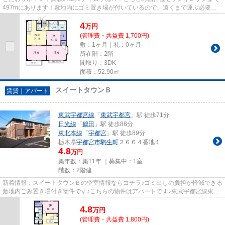
497mにあります！敷地内にゴミ置き場が付いているので、遠くまで運ぶ必要が
なくゴミ出しが楽になります！...
4
万
円
(管理費・共益費 1,700円)
敷：1ヶ月｜礼：0ヶ月
所在階：2階
間取り：3DK
面積：52.90㎡
スイートタウンＢ
賃貸｜アパート
東武宇都宮線
「
東武宇都宮
」駅 徒歩71分
日光線
「
鶴田
」駅 徒歩88分
東北本線
「
宇都宮
」駅 徒歩89分
栃木県
宇都宮市
駒生町
２６６４番地１
4.8
万円
築年数：築11年 ｜募集中：
1室
階数：2階建
新着情報：スイートタウンＢの空室情報ならコチラ♪ゴミ出しの負担が軽減できる
敷地内ごみ置き場付き物件です♪こちらの物件はアパートです♪東武宇都宮線東武
宇都宮周辺の事なら、info@k...
4.8
万
円
(管理費・共益費 1,800円)