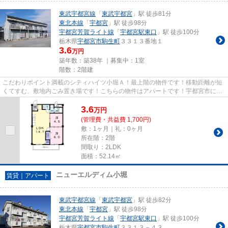
東武宇都宮線
「
東武宇都宮
」駅 徒歩81分
東北本線
「
宇都宮
」駅 徒歩98分
宇都宮芳賀ライト線
「
宇都宮駅東口
」駅 徒歩100分
栃木県
宇都宮市
駒生町
３３１３番地１
3.6
万円
築年数：築38年 ｜募集中：
1室
階数：2階建
こだわりポイント満載のシティハイツ小堀Ａ！最上階の物件です！移動距離が短
くてすむ、敷地内ごみ置き場です！こちらの物件はアパートです！宇都宮市に位
置する東武宇都宮線東武宇都...
3.6
万
円
(管理費・共益費 1,700円)
敷：1ヶ月｜礼：0ヶ月
所在階：2階
間取り：2LDK
面積：52.14㎡
ニューエルディム小堀
賃貸｜アパート
東武宇都宮線
「
東武宇都宮
」駅 徒歩82分
東北本線
「
宇都宮
」駅 徒歩98分
宇都宮芳賀ライト線
「
宇都宮駅東口
」駅 徒歩100分
栃木県
宇都宮市
駒生町
３３１３－４３