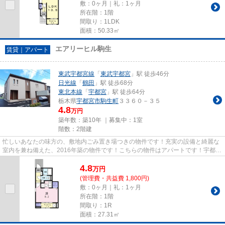
敷：0ヶ月｜礼：1ヶ月
所在階：1階
間取り：1LDK
面積：50.33㎡
エアリーヒル駒生
賃貸｜アパート
東武宇都宮線
「
東武宇都宮
」駅 徒歩46分
日光線
「
鶴田
」駅 徒歩68分
東北本線
「
宇都宮
」駅 徒歩64分
栃木県
宇都宮市
駒生町
３３６０－３５
4.8
万円
築年数：築10年 ｜募集中：
1室
階数：2階建
忙しいあなたの味方の、敷地内ごみ置き場つきの物件です！充実の設備と綺麗な
室内を兼ね備えた、2016年築の物件です！こちらの物件はアパートです！宇都宮
市で探すなら東武宇都宮線東...
4.8
万
円
(管理費・共益費 1,800円)
敷：0ヶ月｜礼：1ヶ月
所在階：1階
間取り：1R
面積：27.31㎡