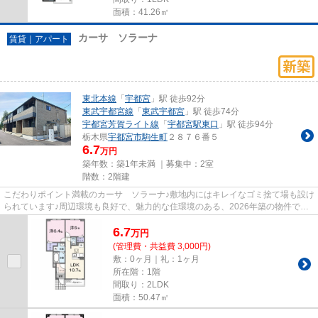
面積：41.26㎡
カーサ ソラーナ
賃貸｜アパート
東北本線
「
宇都宮
」駅 徒歩92分
東武宇都宮線
「
東武宇都宮
」駅 徒歩74分
宇都宮芳賀ライト線
「
宇都宮駅東口
」駅 徒歩94分
栃木県
宇都宮市
駒生町
２８７６番５
6.7
万円
築年数：築1年未満 ｜募集中：
2室
階数：2階建
こだわりポイント満載のカーサ ソラーナ♪敷地内にはキレイなゴミ捨て場も設け
られています♪周辺環境も良好で、魅力的な住環境のある、2026年築の物件です♪
こちらの物件はアパートです...
6.7
万
円
(管理費・共益費 3,000円)
敷：0ヶ月｜礼：1ヶ月
所在階：1階
間取り：2LDK
面積：50.47㎡