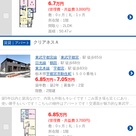
6.7
万
円
(管理費・共益費 3,000円)
敷：0ヶ月｜礼：1ヶ月
所在階：1階
間取り：2LDK
面積：50.47㎡
クリアネスＡ
賃貸｜アパート
東武宇都宮線
「
東武宇都宮
」駅 徒歩65分
日光線
「
鶴田
」駅 徒歩68分
東北本線
「
宇都宮
」駅 徒歩83分
栃木県
宇都宮市
駒生町
１５００番地１
6.85
7.05
万円～
万円
築年数：築2年 ｜募集中：
2室
階数：2階建
築5年以内と築浅なので、内装も外観もキレイです！ごみ置き場も近くにあり、
使い勝手もいいです！こちらの物件はアパートです！交通面が魅力的な東武宇都
宮線東武宇都宮周辺の物件のこ...
6.85
万
円
(管理費・共益費 3,700円)
敷：0ヶ月｜礼：1ヶ月
所在階：1階