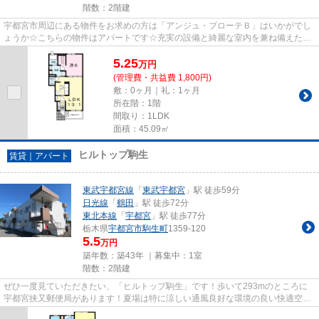
階数：2階建
宇都宮市周辺にある物件をお求めの方は「アンジュ・ブローテＢ」はいかがでし
ょうか☆こちらの物件はアパートです☆充実の設備と綺麗な室内を兼ね備えた、
平成28年築の物件です☆共用部に...
5.25
万
円
(管理費・共益費 1,800円)
敷：0ヶ月｜礼：1ヶ月
所在階：1階
間取り：1LDK
面積：45.09㎡
ヒルトップ駒生
賃貸｜アパート
東武宇都宮線
「
東武宇都宮
」駅 徒歩59分
日光線
「
鶴田
」駅 徒歩72分
東北本線
「
宇都宮
」駅 徒歩77分
栃木県
宇都宮市
駒生町
1359-120
5.5
万円
築年数：築43年 ｜募集中：
1室
階数：2階建
ぜひ一度見ていただきたい、「ヒルトップ駒生」です！歩いて293mのところに
宇都宮挟又郵便局があります！夏場は特に涼しい通風良好な環境の良い快適空間
をどうぞ！最上階の物件です！...