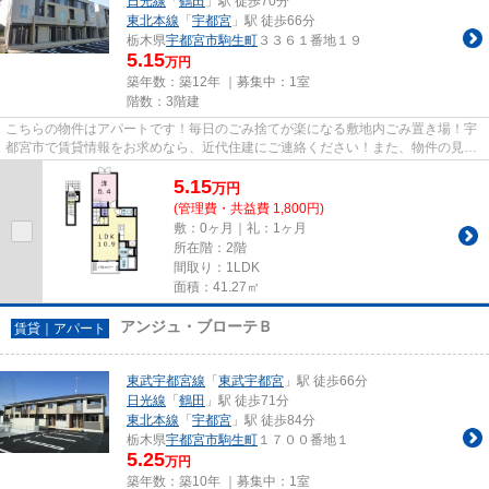
日光線
「
鶴田
」駅 徒歩70分
東北本線
「
宇都宮
」駅 徒歩66分
栃木県
宇都宮市
駒生町
３３６１番地１９
5.15
万円
築年数：築12年 ｜募集中：
1室
階数：3階建
こちらの物件はアパートです！毎日のごみ捨てが楽になる敷地内ごみ置き場！宇
都宮市で賃貸情報をお求めなら、近代住建にご連絡ください！また、物件の見学
なら、info@kindaij.jpにご連...
5.15
万
円
(管理費・共益費 1,800円)
敷：0ヶ月｜礼：1ヶ月
所在階：2階
間取り：1LDK
面積：41.27㎡
アンジュ・ブローテＢ
賃貸｜アパート
東武宇都宮線
「
東武宇都宮
」駅 徒歩66分
日光線
「
鶴田
」駅 徒歩71分
東北本線
「
宇都宮
」駅 徒歩84分
栃木県
宇都宮市
駒生町
１７００番地１
5.25
万円
築年数：築10年 ｜募集中：
1室