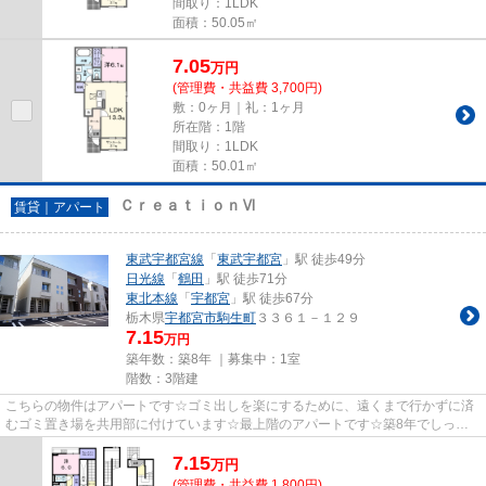
間取り：1LDK
面積：50.05㎡
7.05
万
円
(管理費・共益費 3,700円)
敷：0ヶ月｜礼：1ヶ月
所在階：1階
間取り：1LDK
面積：50.01㎡
ＣｒｅａｔｉｏｎⅥ
賃貸｜アパート
東武宇都宮線
「
東武宇都宮
」駅 徒歩49分
日光線
「
鶴田
」駅 徒歩71分
東北本線
「
宇都宮
」駅 徒歩67分
栃木県
宇都宮市
駒生町
３３６１－１２９
7.15
万円
築年数：築8年 ｜募集中：
1室
階数：3階建
こちらの物件はアパートです☆ゴミ出しを楽にするために、遠くまで行かずに済
むゴミ置き場を共用部に付けています☆最上階のアパートです☆築8年でしっか
りとした作りが特徴の物件です☆駅...
7.15
万
円
(管理費・共益費 1,800円)