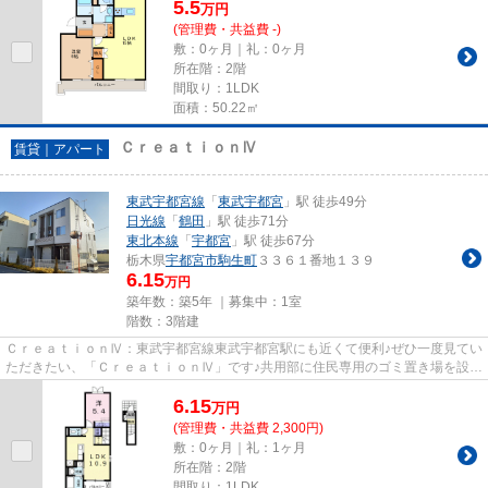
5.5
万
円
(管理費・共益費 -)
敷：0ヶ月｜礼：0ヶ月
所在階：2階
間取り：1LDK
面積：50.22㎡
ＣｒｅａｔｉｏｎⅣ
賃貸｜アパート
東武宇都宮線
「
東武宇都宮
」駅 徒歩49分
日光線
「
鶴田
」駅 徒歩71分
東北本線
「
宇都宮
」駅 徒歩67分
栃木県
宇都宮市
駒生町
３３６１番地１３９
6.15
万円
築年数：築5年 ｜募集中：
1室
階数：3階建
ＣｒｅａｔｉｏｎⅣ：東武宇都宮線東武宇都宮駅にも近くて便利♪ぜひ一度見てい
ただきたい、「ＣｒｅａｔｉｏｎⅣ」です♪共用部に住民専用のゴミ置き場を設置
しているので、面倒なゴミ出...
6.15
万
円
(管理費・共益費 2,300円)
敷：0ヶ月｜礼：1ヶ月
所在階：2階
間取り：1LDK