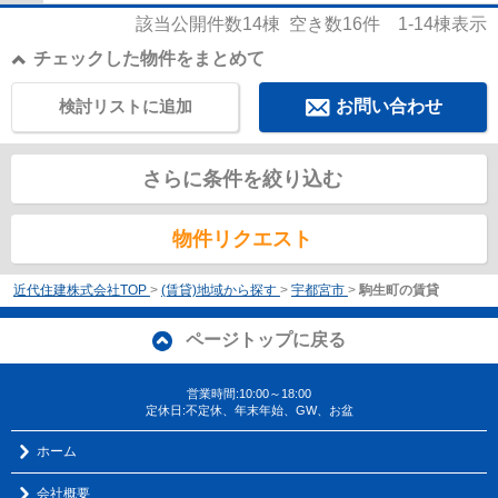
該当公開件数
14
棟 空き数
16
件
1-14
棟表示
チェックした物件をまとめて
検討リストに追加
お問い合わせ
さらに条件を絞り込む
物件リクエスト
近代住建株式会社TOP
>
(賃貸)地域から探す
>
宇都宮市
>
駒生町の賃貸
ページトップに戻る
営業時間:10:00～18:00
定休日:不定休、年末年始、GW、お盆
ホーム
会社概要