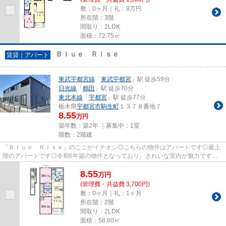
敷：0ヶ月｜礼：8万円
所在階：3階
間取り：2LDK
面積：72.75㎡
Ｂｌｕｅ Ｒｉｓｅ
賃貸｜アパート
東武宇都宮線
「
東武宇都宮
」駅 徒歩59分
日光線
「
鶴田
」駅 徒歩70分
東北本線
「
宇都宮
」駅 徒歩77分
栃木県
宇都宮市
駒生町
１３７８番地７
8.55
万円
築年数：築2年 ｜募集中：
1室
階数：2階建
「Ｂｌｕｅ Ｒｉｓｅ」のここがイチオシ◎こちらの物件はアパートです◎最上
階のアパートです◎令和6年築の物件となっており、きれいな室内が魅力です◎
当社スタッフが地域の賃貸情報をご...
8.55
万
円
(管理費・共益費 3,700円)
敷：0ヶ月｜礼：1ヶ月
所在階：2階
間取り：2LDK
面積：58.60㎡