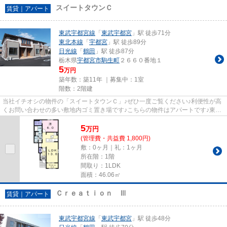
スイートタウンＣ
賃貸｜アパート
東武宇都宮線
「
東武宇都宮
」駅 徒歩71分
東北本線
「
宇都宮
」駅 徒歩89分
日光線
「
鶴田
」駅 徒歩87分
栃木県
宇都宮市
駒生町
２６６０番地１
5
万円
築年数：築11年 ｜募集中：
1室
階数：2階建
当社イチオシの物件の「スイートタウンＣ」♪ぜひ一度ご覧ください♪利便性が高
くお問い合わせの多い敷地内ゴミ置き場です♪こちらの物件はアパートです♪東武
宇都宮線東武宇都宮近くで物...
5
万
円
(管理費・共益費 1,800円)
敷：0ヶ月｜礼：1ヶ月
所在階：1階
間取り：1LDK
面積：46.06㎡
Ｃｒｅａｔｉｏｎ Ⅲ
賃貸｜アパート
東武宇都宮線
「
東武宇都宮
」駅 徒歩48分