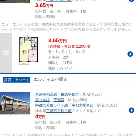
3.65
万円
築年数：築33年 ｜募集中：
1室
階数：2階建
ニューエルディム小堀：東武宇都宮線東武宇都宮駅にも近くて便利◎最上階のア
パートです◎こちらの物件はアパートです◎お客様からのお問い合わせの多い、
敷地内ごみ置き場があります◎安...
3.65
万
円
(管理費・共益費 2,200円)
敷：1ヶ月｜礼：0ヶ月
所在階：2階
間取り：1LDK
面積：39.74㎡
エルディム小堀Ａ
賃貸｜アパート
東武宇都宮線
「
東武宇都宮
」駅 徒歩82分
東北本線
「
宇都宮
」駅 徒歩98分
宇都宮芳賀ライト線
「
宇都宮駅東口
」駅 徒歩101分
栃木県
宇都宮市
駒生町
３３１３番地４２
4
万円
築年数：築37年 ｜募集中：
1室
階数：2階建
こだわりポイント満載のエルディム小堀Ａ！こちらの物件はセブンイレブンまで