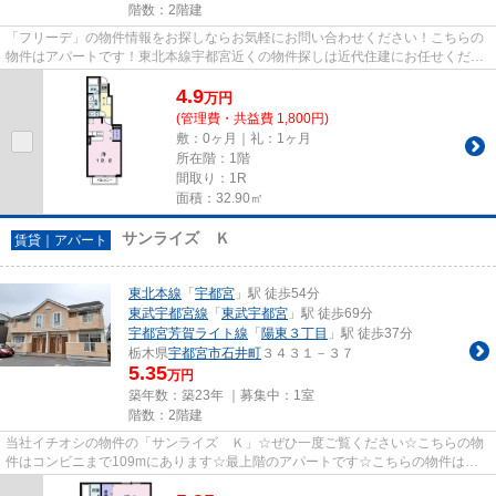
階数：2階建
「フリーデ」の物件情報をお探しならお気軽にお問い合わせください！こちらの
物件はアパートです！東北本線宇都宮近くの物件探しは近代住建にお任せくださ
い！028-624-2246かinfo@kind...
4.9
万
円
(管理費・共益費 1,800円)
敷：0ヶ月｜礼：1ヶ月
所在階：1階
間取り：1R
面積：32.90㎡
サンライズ Ｋ
賃貸｜アパート
東北本線
「
宇都宮
」駅 徒歩54分
東武宇都宮線
「
東武宇都宮
」駅 徒歩69分
宇都宮芳賀ライト線
「
陽東３丁目
」駅 徒歩37分
栃木県
宇都宮市
石井町
３４３１－３７
5.35
万円
築年数：築23年 ｜募集中：
1室
階数：2階建
当社イチオシの物件の「サンライズ Ｋ」☆ぜひ一度ご覧ください☆こちらの物
件はコンビニまで109mにあります☆最上階のアパートです☆こちらの物件はア
パートです☆東北本線宇都宮周辺で賃...