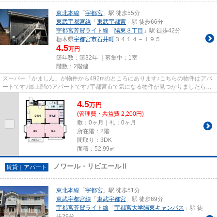
東北本線
「
宇都宮
」駅 徒歩55分
東武宇都宮線
「
東武宇都宮
」駅 徒歩66分
宇都宮芳賀ライト線
「
陽東３丁目
」駅 徒歩42分
栃木県
宇都宮市
石井町
３４１４－１９５
4.5
万円
築年数：築32年 ｜募集中：
1室
階数：2階建
スーパー「かましん」が物件から492mのところにあります♪こちらの物件はアパ
ートです♪最上階のアパートです♪宇都宮市で気になる物件が見つかりましたら、
内覧してみてはいかがでしょう...
4.5
万
円
(管理費・共益費 2,200円)
敷：0ヶ月｜礼：0ヶ月
所在階：2階
間取り：3DK
面積：52.99㎡
ノワール・リビエールⅡ
賃貸｜アパート
東北本線
「
宇都宮
」駅 徒歩51分
東武宇都宮線
「
東武宇都宮
」駅 徒歩69分
宇都宮芳賀ライト線
「
宇都宮大学陽東キャンパス
」駅 徒
歩29分