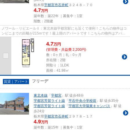
栃木県
宇都宮市
石井町
３２４８－７０
4.7
万円
築年数：築22年 ｜募集中：
1室
階数：2階建
ノワール・リビエールⅡ：東北本線宇都宮駅にも近くて便利！こちらの物件はコ
ンビニまでの距離が215mです！最上階のアパートです！こちらの物件はアパー
トです！宇都宮市で近代住建がご...
4.7
万
円
(管理費・共益費 2,200円)
敷：0ヶ月｜礼：0ヶ月
所在階：2階
間取り：1LDK
面積：41.98㎡
フリーデ
賃貸｜アパート
東北本線
「
宇都宮
」駅 徒歩48分
宇都宮芳賀ライト線
「
平石中央小学校前
」駅 徒歩35分
宇都宮芳賀ライト線
「
宇都宮大学陽東キャンパス
」駅 徒
歩24分
栃木県
宇都宮市
石井町
２９７８－１７
4.9
万円
築年数：築15年 ｜募集中：
1室