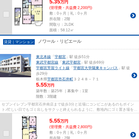
5.35
万
円
(管理費・共益費 2,200円)
敷：0ヶ月｜礼：0ヶ月
所在階：2階
間取り：2LDK
面積：58.12㎡
ノワール・リビエール
賃貸｜マンション
東北本線
「
宇都宮
」駅 徒歩51分
東武宇都宮線
「
東武宇都宮
」駅 徒歩69分
宇都宮芳賀ライト線
「
宇都宮大学陽東キャンパス
」駅 徒
歩29分
栃木県
宇都宮市
石井町
３２４８－７１
5.55
万円
築年数：築25年 ｜募集中：
1室
階数：3階建
セブンイレブン宇都宮石井南店まで徒歩3分と近場にコンビニがあるのもポイン
ト♪忙しい日でもゴミ出しをサクッと終えられるように、敷地内にゴミ置き場を備
えております♪造りとデザイン...
5.55
万
円
(管理費・共益費 2,800円)
敷：0ヶ月｜礼：0ヶ月
所在階：2階