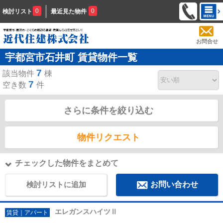
0
0
検討リスト
最近見た物件
お問合せ
宇都宮市石井町 賃貸物件一覧
7
該当物件
棟
7
空き数
件
さらに条件を絞り込む
物件リクエスト
チェックした物件をまとめて
検討リストに追加
お問い合わせ
エレガンスハイツⅡ
賃貸｜アパート