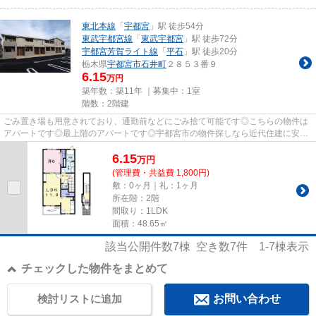
東北本線
「
宇都宮
」駅 徒歩54分
東武宇都宮線
「
東武宇都宮
」駅 徒歩72分
宇都宮芳賀ライト線
「
平石
」駅 徒歩20分
栃木県
宇都宮市
石井町
２８５３番９
6.15
万円
築年数：築11年 ｜募集中：
1室
階数：2階建
ごみ置き場も用意されており、通勤前などにごみ捨て可能です◎こちらの物件は
アパートです◎最上階のアパートです◎宇都宮市の物件探しなら近代住建に安心
してお任せください◎物件の詳細...
6.15
万
円
(管理費・共益費 1,800円)
敷：0ヶ月｜礼：1ヶ月
所在階：2階
間取り：1LDK
面積：48.65㎡
該当公開件数
7
棟 空き数
7
件
1-7
棟表示
チェックした物件をまとめて
検討リストに追加
お問い合わせ