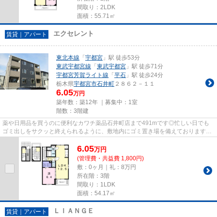
間取り：2LDK
面積：55.71㎡
エクセレント
賃貸｜アパート
東北本線
「
宇都宮
」駅 徒歩53分
東武宇都宮線
「
東武宇都宮
」駅 徒歩71分
宇都宮芳賀ライト線
「
平石
」駅 徒歩24分
栃木県
宇都宮市
石井町
２８６２－１１
6.05
万円
築年数：築12年 ｜募集中：
1室
階数：3階建
薬や日用品を買うのに便利なカワチ薬品石井町店まで491mです◎忙しい日でも
ゴミ出しをサクッと終えられるように、敷地内にゴミ置き場を備えております◎
宇都宮市に詳しい当社では東北本...
6.05
万
円
(管理費・共益費 1,800円)
敷：0ヶ月｜礼：8万円
所在階：3階
間取り：1LDK
面積：54.17㎡
ＬＩＡＮＧＥ
賃貸｜アパート