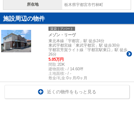
所在地
栃木県宇都宮市竹林町
施設周辺の物件
賃貸｜アパート
メゾン・リーヴ
東北本線「宇都宮」駅 徒歩24分
東武宇都宮線「東武宇都宮」駅 徒歩30分
宇都宮芳賀ライト線「宇都宮駅東口」駅 徒歩
26分
5.05万円
間取:
2DK
建物面積:
- / 14.60坪
土地面積:
- / -
敷金/礼金:
0ヶ月/0ヶ月
近くの物件をもっと見る