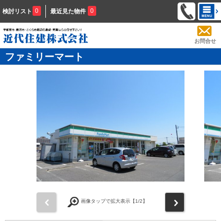
0
0
検討リスト
最近見た物件
お問合せ
ファミリーマート
前
次
画像タップで拡大表示【
1
/2】