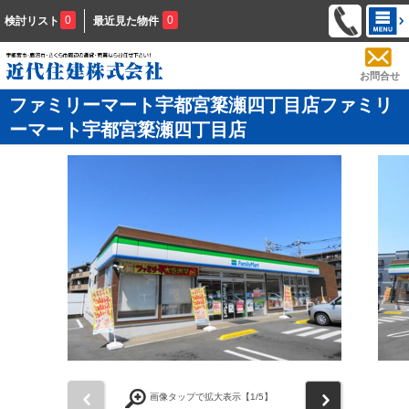
0
0
検討リスト
最近見た物件
お問合せ
ファミリーマート宇都宮簗瀬四丁目店ファミリ
ーマート宇都宮簗瀬四丁目店
前
次
画像タップで拡大表示【
1
/5】