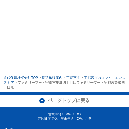
近代住建株式会社TOP
>
周辺施設案内
>
宇都宮市
>
宇都宮市のコンビニエンス
ストア
>
ファミリーマート宇都宮簗瀬四丁目店ファミリーマート宇都宮簗瀬四
丁目店
ページトップに戻る
営業時間:10:00～18:00
定休日:不定休、年末年始、GW、お盆