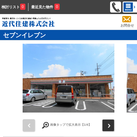
0
0
検討リスト
最近見た物件
お問合せ
セブンイレブン
前
次
画像タップで拡大表示【
1
/4】