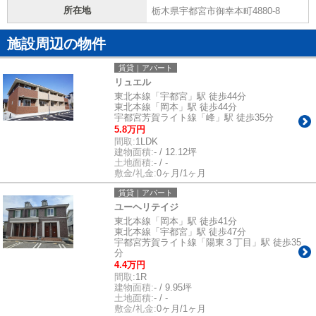
所在地
栃木県宇都宮市御幸本町4880-8
施設周辺の物件
賃貸｜アパート
リュエル
東北本線「宇都宮」駅 徒歩44分
東北本線「岡本」駅 徒歩44分
宇都宮芳賀ライト線「峰」駅 徒歩35分
5.8万円
間取:
1LDK
建物面積:
- / 12.12坪
土地面積:
- / -
敷金/礼金:
0ヶ月/1ヶ月
賃貸｜アパート
ユーヘリテイジ
東北本線「岡本」駅 徒歩41分
東北本線「宇都宮」駅 徒歩47分
宇都宮芳賀ライト線「陽東３丁目」駅 徒歩35
分
4.4万円
間取:
1R
建物面積:
- / 9.95坪
土地面積:
- / -
敷金/礼金:
0ヶ月/1ヶ月