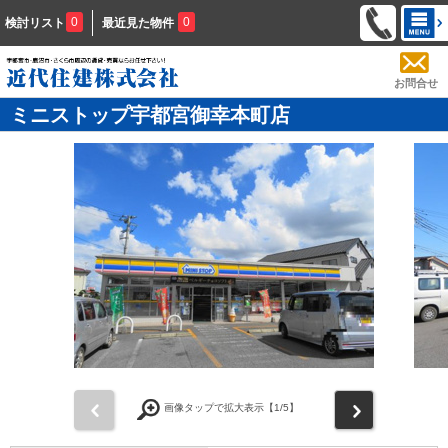
0
0
検討リスト
最近見た物件
お問合せ
ミニストップ宇都宮御幸本町店
前
次
画像タップで拡大表示【
1
/5】