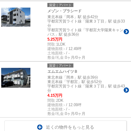
賃貸｜アパート
メゾン・プラシード
東北本線「岡本」駅 徒歩42分
宇都宮芳賀ライト線「陽東３丁目」駅 徒歩33
分
宇都宮芳賀ライト線「宇都宮大学陽東キャン
パス」駅 徒歩36分
5.25万円
間取:
1LDK
建物面積:
- / 12.49坪
土地面積:
- / -
敷金/礼金:
0ヶ月/0ヶ月
賃貸｜アパート
エムエムハイツＢ
東北本線「岡本」駅 徒歩39分
東北本線「宇都宮」駅 徒歩52分
宇都宮芳賀ライト線「陽東３丁目」駅 徒歩43
分
4.15万円
間取:
2DK
建物面積:
- / 12.09坪
土地面積:
- / -
敷金/礼金:
0ヶ月/0ヶ月
近くの物件をもっと見る