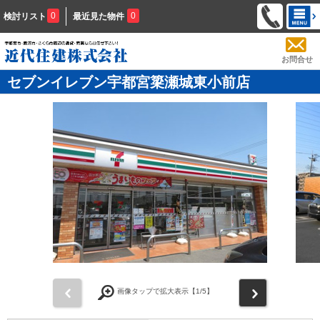
0
0
検討リスト
最近見た物件
お問合せ
セブンイレブン宇都宮簗瀬城東小前店
前
次
画像タップで拡大表示【
1
/5】