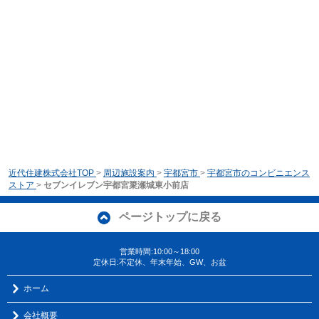
近代住建株式会社TOP
>
周辺施設案内
>
宇都宮市
>
宇都宮市のコンビニエンス
ストア
>
セブンイレブン宇都宮簗瀬城東小前店
ページトップに戻る
営業時間:10:00～18:00
定休日:不定休、年末年始、GW、お盆
ホーム
会社概要