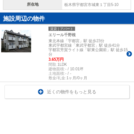
所在地
栃木県宇都宮市城東１丁目5-10
施設周辺の物件
賃貸｜アパート
エリール千野根
東北本線「宇都宮」駅 徒歩23分
東武宇都宮線「東武宇都宮」駅 徒歩41分
宇都宮芳賀ライト線「駅東公園前」駅 徒歩15
分
3.65万円
間取:
1LDK
建物面積:
- / 10.01坪
土地面積:
- / -
敷金/礼金:
1ヶ月/0ヶ月
近くの物件をもっと見る