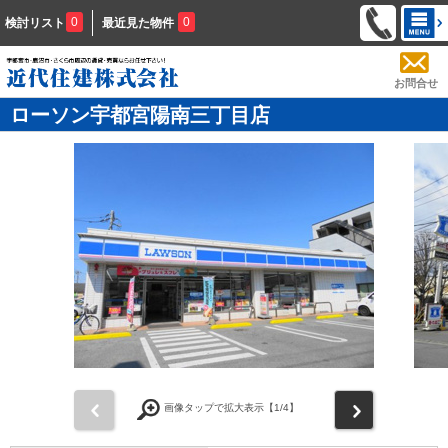
0
0
検討リスト
最近見た物件
お問合せ
ローソン宇都宮陽南三丁目店
前
次
画像タップで拡大表示【
1
/4】