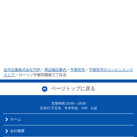
近代住建株式会社TOP
>
周辺施設案内
>
宇都宮市
>
宇都宮市のコンビニエンス
ストア
>
ローソン宇都宮陽南三丁目店
ページトップに戻る
営業時間:10:00～18:00
定休日:不定休、年末年始、GW、お盆
ホーム
会社概要