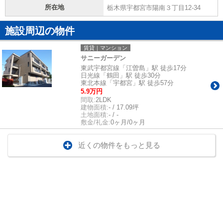
所在地
栃木県宇都宮市陽南３丁目12-34
施設周辺の物件
賃貸｜マンション
サニーガーデン
東武宇都宮線「江曽島」駅 徒歩17分
日光線「鶴田」駅 徒歩30分
東北本線「宇都宮」駅 徒歩57分
5.9万円
間取:
2LDK
建物面積:
- / 17.09坪
土地面積:
- / -
敷金/礼金:
0ヶ月/0ヶ月
近くの物件をもっと見る