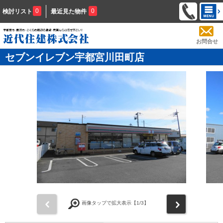
0
0
検討リスト
最近見た物件
お問合せ
セブンイレブン宇都宮川田町店
前
次
画像タップで拡大表示【
1
/3】