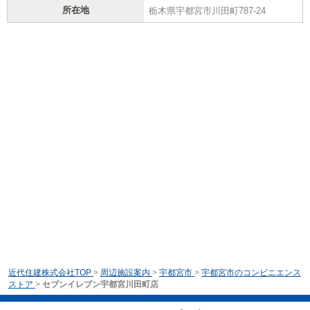
所在地
栃木県宇都宮市川田町787-24
近代住建株式会社TOP
>
周辺施設案内
>
宇都宮市
>
宇都宮市のコンビニエンス
ストア
>
セブンイレブン宇都宮川田町店