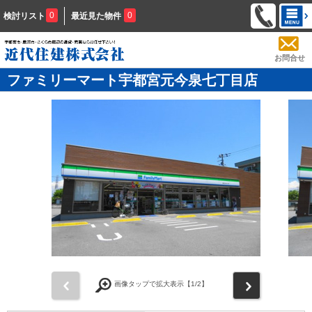
0
0
検討リスト
最近見た物件
お問合せ
ファミリーマート宇都宮元今泉七丁目店
前
次
画像タップで拡大表示【
1
/2】