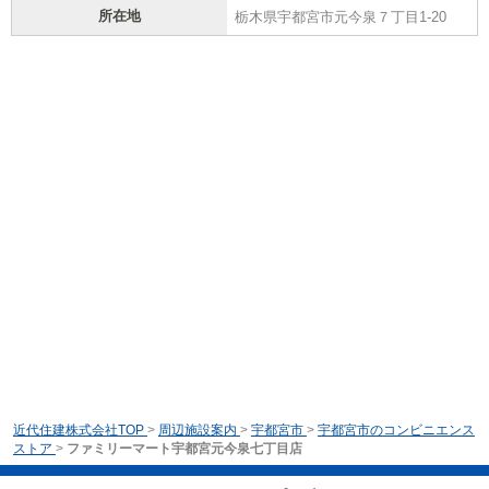
所在地
栃木県宇都宮市元今泉７丁目1-20
近代住建株式会社TOP
>
周辺施設案内
>
宇都宮市
>
宇都宮市のコンビニエンス
ストア
>
ファミリーマート宇都宮元今泉七丁目店