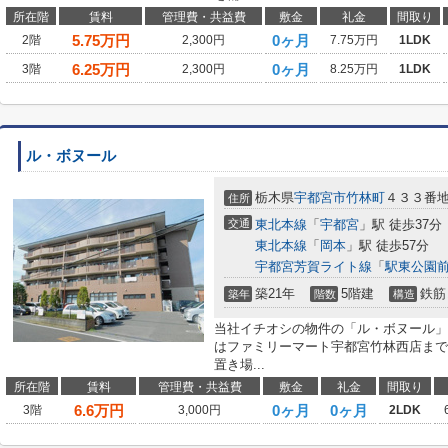
所在階
賃料
管理費・共益費
敷金
礼金
間取り
5.75
万円
0ヶ月
2階
2,300円
7.75万円
1LDK
6.25
万円
0ヶ月
3階
2,300円
8.25万円
1LDK
ル・ボヌール
栃木県
宇都宮市
竹林町
４３３番
住所
交通
東北本線
「
宇都宮
」駅 徒歩37分
東北本線
「
岡本
」駅 徒歩57分
宇都宮芳賀ライト線
「
駅東公園
築21年
5階建
鉄筋
築年
階数
構造
当社イチオシの物件の「ル・ボヌール」
はファミリーマート宇都宮竹林西店まで3
置き場...
所在階
賃料
管理費・共益費
敷金
礼金
間取り
6.6
万円
0ヶ月
0ヶ月
3階
3,000円
2LDK