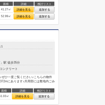
面積
詳細
検討リスト
41.27㎡
詳細を見る
追加する
52.99㎡
詳細を見る
追加する
地１
前
」駅 徒歩35分
コンクリート
♪ぜひ一度ご覧ください♪こちらの物件
72mにあります♪共用部には敷地内ごみ
面積
詳細
検討リスト
61.03㎡
詳細を見る
追加する