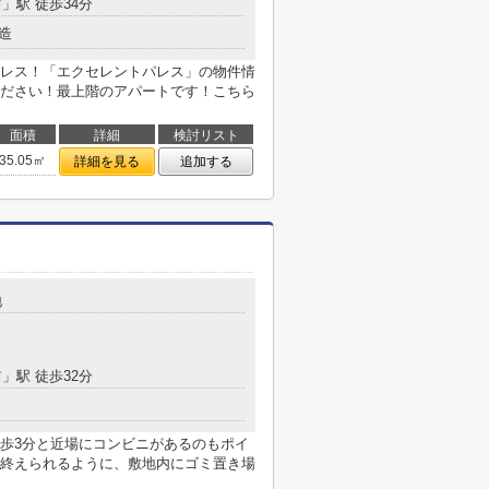
前
」駅 徒歩34分
造
レス！「エクセレントパレス」の物件情
ださい！最上階のアパートです！こちら
面積
詳細
検討リスト
35.05㎡
詳細を見る
追加する
地
前
」駅 徒歩32分
歩3分と近場にコンビニがあるのもポイ
終えられるように、敷地内にゴミ置き場