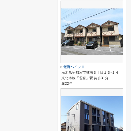
飯野ハイツⅡ
栃木県宇都宮市城南３丁目１３-１４
東北本線「雀宮」駅 徒歩31分
築22年