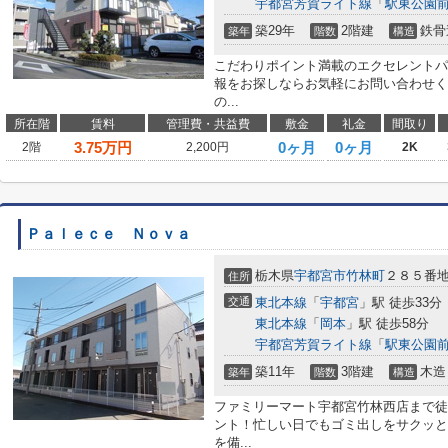
宇都宮芳賀ライト線
「
駅東公園
築29年
2階建
鉄骨
築年
階数
構造
こだわりポイント満載のエクセレントパ
報をお探しならお気軽にお問い合わせく
の...
所在階
賃料
管理費・共益費
敷金
礼金
間取り
3.75
万円
0ヶ月
0ヶ月
2階
2,200円
2K
Ｐａｌｅｃｅ Ｎｏｖａ
栃木県
宇都宮市
竹林町
２８５番
住所
交通
東北本線
「
宇都宮
」駅 徒歩33分
東北本線
「
岡本
」駅 徒歩58分
宇都宮芳賀ライト線
「
駅東公園
築11年
3階建
木造
築年
階数
構造
ファミリーマート宇都宮竹林西店まで徒
ント！忙しい日でもゴミ出しをサクッと
を備...