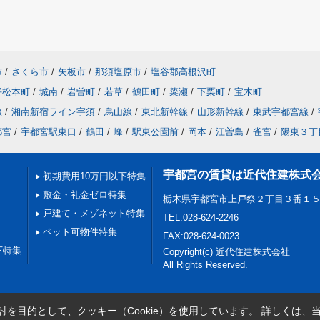
市
/
さくら市
/
矢板市
/
那須塩原市
/
塩谷郡高根沢町
平松本町
/
城南
/
岩曽町
/
若草
/
鶴田町
/
簗瀬
/
下栗町
/
宝木町
線
/
湘南新宿ライン宇須
/
烏山線
/
東北新幹線
/
山形新幹線
/
東武宇都宮線
/
都宮
/
宇都宮駅東口
/
鶴田
/
峰
/
駅東公園前
/
岡本
/
江曽島
/
雀宮
/
陽東３丁
宇都宮の賃貸は近代住建株式
初期費用10万円以下特集
敷金・礼金ゼロ特集
栃木県宇都宮市上戸祭２丁目３番１
戸建て・メゾネット特集
TEL:028-624-2246
ペット可物件特集
FAX:028-624-0023
下特集
Copyright(c) 近代住建株式会社
All Rights Reserved.
を目的として、クッキー（Cookie）を使用しています。
詳しくは、