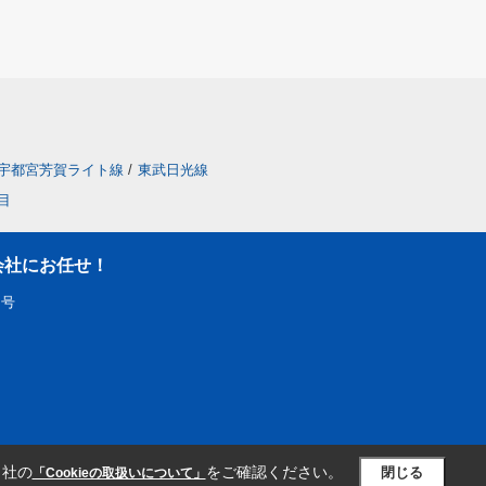
宇都宮芳賀ライト線
/
東武日光線
目
会社にお任せ！
５号
当社の
をご確認ください。
閉じる
「Cookieの取扱いについて」