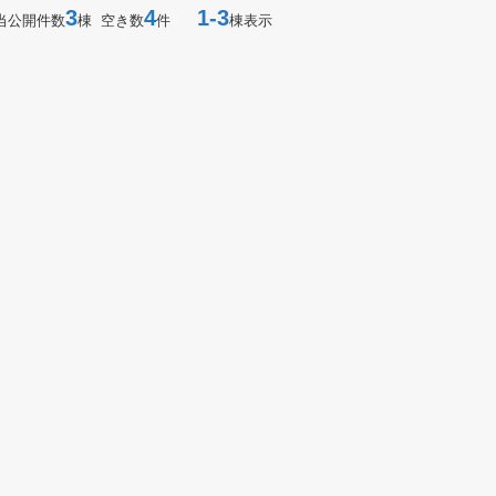
3
4
1-3
当公開件数
棟 空き数
件
棟表示