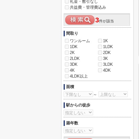
礼金・敷引なし
共益費・管理費込み
3
件が該当
間取り
ワンルーム
1K
1DK
1LDK
2K
2DK
2LDK
3K
3DK
3LDK
4K
4DK
4LDK以上
面積
～
駅からの徒歩
築年数