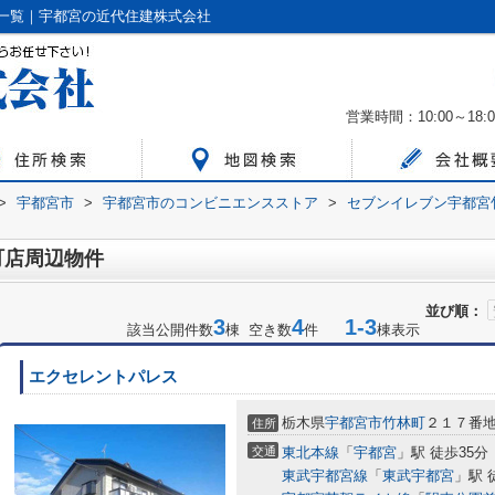
一覧｜宇都宮の近代住建株式会社
営業時間：10:00～18:0
>
宇都宮市
>
宇都宮市のコンビニエンスストア
>
セブンイレブン宇都宮
町店周辺物件
並び順：
3
4
1-3
該当公開件数
棟 空き数
件
棟表示
エクセレントパレス
栃木県
宇都宮市
竹林町
２１７番
住所
交通
東北本線
「
宇都宮
」駅 徒歩35分
東武宇都宮線
「
東武宇都宮
」駅 