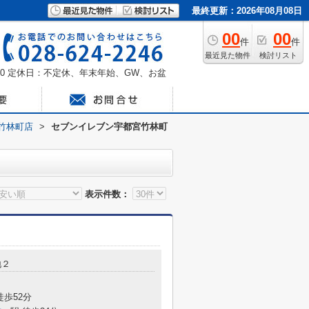
最終更新：2026年08月08日
00
00
件
件
最近見た物件
検討リスト
0
定休日：不定休、年末年始、GW、お盆
竹林町店
>
セブンイレブン宇都宮竹林町
表示件数：
地２
徒歩52分