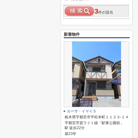
3
件が該当
新着物件
カーサ・イマイ５
栃木県宇都宮市平松本町１１２３-１４
宇都宮芳賀ライト線「駅東公園前」
駅 徒歩22分
築23年