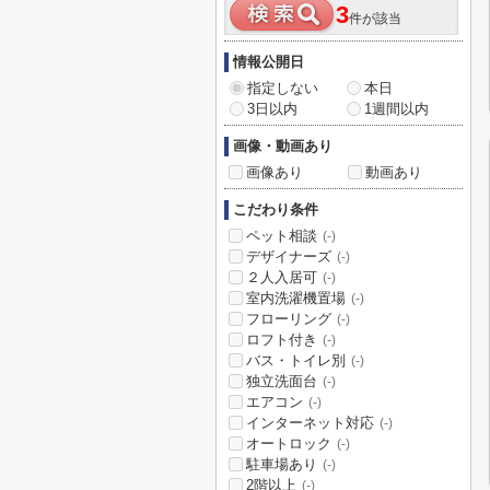
3
件が該当
情報公開日
指定しない
本日
3日以内
1週間以内
画像・動画あり
画像あり
動画あり
こだわり条件
ペット相談
(-)
デザイナーズ
(-)
２人入居可
(-)
室内洗濯機置場
(-)
フローリング
(-)
ロフト付き
(-)
バス・トイレ別
(-)
独立洗面台
(-)
エアコン
(-)
インターネット対応
(-)
オートロック
(-)
駐車場あり
(-)
2階以上
(-)