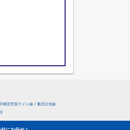
宇都宮芳賀ライト線
/
東武日光線
目
会社にお任せ！