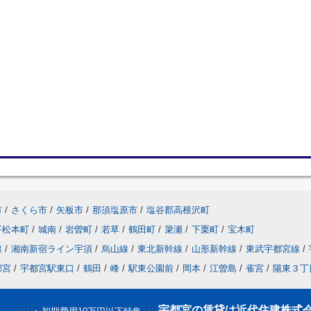
市
/
さくら市
/
矢板市
/
那須塩原市
/
塩谷郡高根沢町
平松本町
/
城南
/
岩曽町
/
若草
/
鶴田町
/
簗瀬
/
下栗町
/
宝木町
線
/
湘南新宿ライン宇須
/
烏山線
/
東北新幹線
/
山形新幹線
/
東武宇都宮線
/
都宮
/
宇都宮駅東口
/
鶴田
/
峰
/
駅東公園前
/
岡本
/
江曽島
/
雀宮
/
陽東３丁
宇都宮の賃貸は近代住建株式