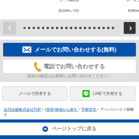
コープ鶴田店
オータ
約104m／2分
約681
前
メールでお問い合わせする(無料)
電話でお問い合わせする
現況の確認はお気軽にお問い合わせください。
メールで共有する
LINEで共有する
近代住建株式会社TOP
>
(賃貸)地域から探す
>
宇都宮市
>
アーバンハイツ岩崎
Ｅ
ページトップに戻る