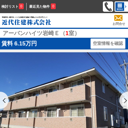
0
0
検討リスト
最近見た物件
お問合せ
アーバンハイツ岩崎Ｅ（
1
室）
賃料
6.15万円
空室情報を確認