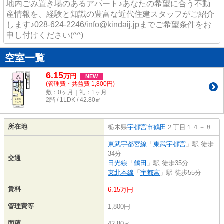
地内ごみ置き場のあるアパート♪あなたの希望に合う不動
産情報を、経験と知識の豊富な近代住建スタッフがご紹介
します♪028-624-2246/info@kindaij.jpまでご希望条件をお
申し付けください(^^)
空室一覧
6.15
万
円
NEW
(管理費・共益費 1,800円)
敷：0ヶ月｜礼：1ヶ月
2階 / 1LDK / 42.80㎡
所在地
栃木県
宇都宮市
鶴田
２丁目１４－８
東武宇都宮線
「
東武宇都宮
」駅 徒歩
34分
交通
日光線
「
鶴田
」駅 徒歩35分
東北本線
「
宇都宮
」駅 徒歩55分
賃料
6.15万円
管理費等
1,800円
面積
42.80㎡