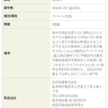
築年数
2012年 2月 (築14年)
種別/構造
アパート/木造
階建
2階建
薬や日用品を買うのに便利なクスリ
のアオキ鶴田店まで176mです♪面倒
なゴミ捨ての負担を軽減させること
ができるのが敷地内ごみ置き場の魅
力です♪こちらの物件はアパートです
備考
♪最上階の物件です♪宇都宮市の東武
宇都宮線東武宇都宮近くが快適に過
ごせます♪ライフスタイルに合った条
件を028-624-2246から、当社近代住
建までお申し付けください(#^^#)
近代住建株式会社
栃木県宇都宮市上戸祭２丁目３番１
５号
TEL:028-624-2246
取扱会社
栃木県知事 (8) 第3331号
賃貸不動産経営管理士