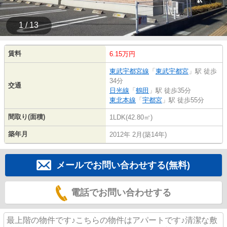
1 / 13
賃料
6.15万円
東武宇都宮線
「
東武宇都宮
」駅 徒歩
34分
交通
日光線
「
鶴田
」駅 徒歩35分
東北本線
「
宇都宮
」駅 徒歩55分
間取り(面積)
1LDK(42.80㎡)
築年月
2012年 2月(築14年)
メールでお問い合わせする(無料)
電話でお問い合わせする
最上階の物件です♪こちらの物件はアパートです♪清潔な敷