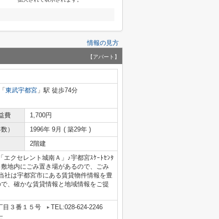
情報の見方
【アパート】
「
東武宇都宮
」駅 徒歩74分
益費
1,700円
年数）
1996年 9月 ( 築29年 )
2階建
クセレント城南Ａ」♪宇都宮ｽｹｰﾄｾﾝﾀ
す♪敷地内にごみ置き場があるので、ごみ
♪当社は宇都宮市にある賃貸物件情報を豊
ので、確かな賃貸情報と地域情報をご提
丁目３番１５号
TEL:028-624-2246
士