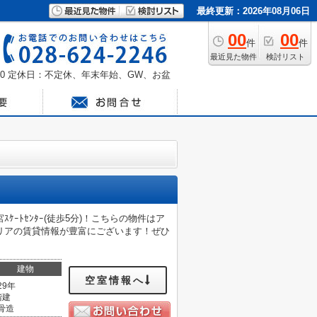
最終更新：2026年08月06日
00
00
件
件
最近見た物件
検討リスト
0
定休日：不定休、年末年始、GW、お盆
ﾄｾﾝﾀｰ(徒歩5分)！こちらの物件はア
リアの賃貸情報が豊富にございます！ぜひ
建物
空室情報へ
29年
階建
骨造