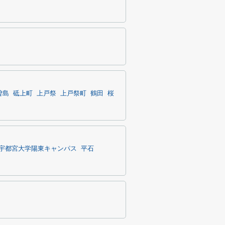
曽島
砥上町
上戸祭
上戸祭町
鶴田
桜
宇都宮大学陽東キャンパス
平石