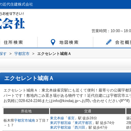
の近代住建株式会社
営業時間：10:00～18:0
ら探す
>
宇都宮市
>
エクセレント城南Ａ
エクセレント城南Ａ
エクセレント城南Ａ：東北本線雀宮駅にも近くて便利！最寄りの公園宇都宮ｽｹｰ
パートです！敷地内ごみ置き場がある物件です！近代住建には宇都宮市エ
お気軽に028-624-2246またはinfo@kindaij.jpへお問い合わせください(#^^#)
所在地
交通
東北本線
「
雀宮
」駅 徒歩28分
築
栃木県
宇都宮市
城南
３丁目７
東武宇都宮線
「
東武宇都宮
」駅 徒歩74分
2
－１７
東武宇都宮線
「
西川田
」駅 徒歩47分
鉄