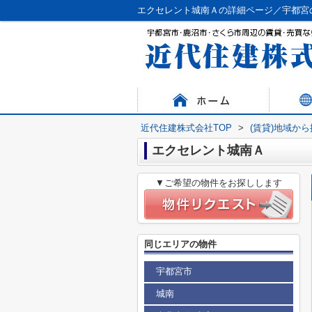
エクセレント城南Ａの詳細ページ／宇都宮
近代住建株式会社TOP
>
(賃貸)地域か
エクセレント城南Ａ
▼ご希望の物件をお探しします
同じエリアの物件
宇都宮市
城南