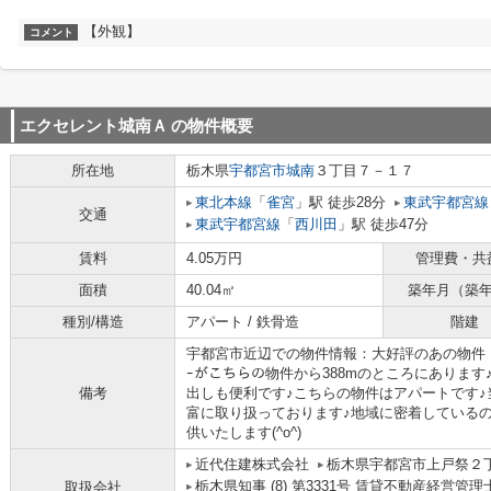
【外観】
コメント
エクセレント城南Ａ
の物件概要
所在地
栃木県
宇都宮市
城南
３丁目７－１７
東北本線
「
雀宮
」駅 徒歩28分
東武宇都宮線
交通
東武宇都宮線
「
西川田
」駅 徒歩47分
賃料
4.05万円
管理費・共
面積
40.04㎡
築年月（築
種別/構造
アパート / 鉄骨造
階建
宇都宮市近辺での物件情報：大好評のあの物件「エ
ｰがこちらの物件から388mのところにありま
備考
出しも便利です♪こちらの物件はアパートです
富に取り扱っております♪地域に密着している
供いたします(^o^)
近代住建株式会社
栃木県宇都宮市上戸祭２
栃木県知事 (8) 第3331号 賃貸不動産経営管理
取扱会社