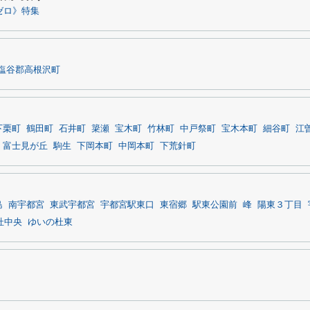
ゼロ》特集
塩谷郡高根沢町
下栗町
鶴田町
石井町
簗瀬
宝木町
竹林町
中戸祭町
宝木本町
細谷町
江
富士見が丘
駒生
下岡本町
中岡本町
下荒針町
島
南宇都宮
東武宇都宮
宇都宮駅東口
東宿郷
駅東公園前
峰
陽東３丁目
杜中央
ゆいの杜東