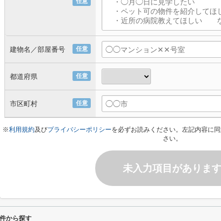
任意
建物名／部屋番号
任意
都道府県
任意
市区町村
任意
※
利用規約
及び
プライバシーポリシー
を必ずお読みください。左記内容に同
さい。
未入力項目がありま
件から探す