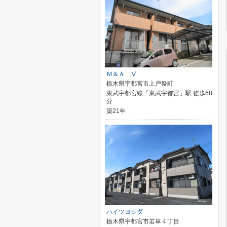
Ｍ＆Ａ Ⅴ
栃木県宇都宮市上戸祭町
東武宇都宮線「東武宇都宮」駅 徒歩68
分
築21年
ハイツヨシダ
栃木県宇都宮市若草４丁目