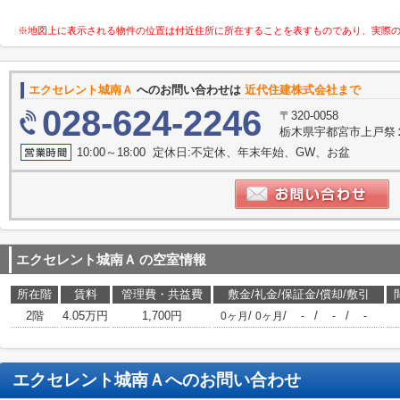
※地図上に表示される物件の位置は付近住所に所在することを表すものであり、実際
エクセレント城南Ａ
へのお問い合わせは
近代住建株式会社まで
028-624-2246
〒320-0058
栃木県宇都宮市上戸祭
10:00～18:00 定休日:不定休、年末年始、GW、お盆
エクセレント城南Ａ
の空室情報
所在階
賃料
管理費・共益費
敷金/礼金/保証金/償却/敷引
2階
4.05万円
1,700円
/
/
/
/
0ヶ月
0ヶ月
-
-
-
エクセレント城南Ａ
へのお問い合わせ