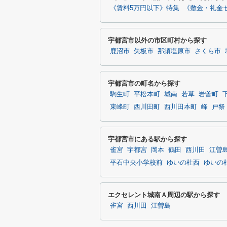
《賃料5万円以下》特集
《敷金・礼金
宇都宮市以外の市区町村から探す
鹿沼市
矢板市
那須塩原市
さくら市
宇都宮市の町名から探す
駒生町
平松本町
城南
若草
岩曽町
東峰町
西川田町
西川田本町
峰
戸祭
宇都宮市にある駅から探す
雀宮
宇都宮
岡本
鶴田
西川田
江曽
平石中央小学校前
ゆいの杜西
ゆいの
エクセレント城南Ａ周辺の駅から探す
雀宮
西川田
江曽島