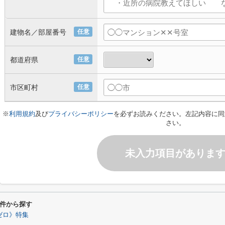
建物名／部屋番号
任意
都道府県
任意
市区町村
任意
※
利用規約
及び
プライバシーポリシー
を必ずお読みください。左記内容に同
さい。
未入力項目がありま
件から探す
ゼロ》特集