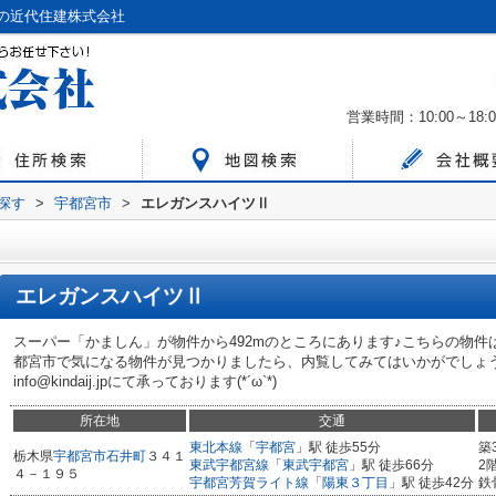
の近代住建株式会社
営業時間：10:00～18:0
ら探す
>
宇都宮市
>
エレガンスハイツⅡ
エレガンスハイツⅡ
スーパー「かましん」が物件から492mのところにあります♪こちらの物件
都宮市で気になる物件が見つかりましたら、内覧してみてはいかがでしょうか♪内
info@kindaij.jpにて承っております(*´ω`*)
所在地
交通
東北本線
「
宇都宮
」駅 徒歩55分
築
栃木県
宇都宮市
石井町
３４１
東武宇都宮線
「
東武宇都宮
」駅 徒歩66分
2
４－１９５
宇都宮芳賀ライト線
「
陽東３丁目
」駅 徒歩42分
鉄