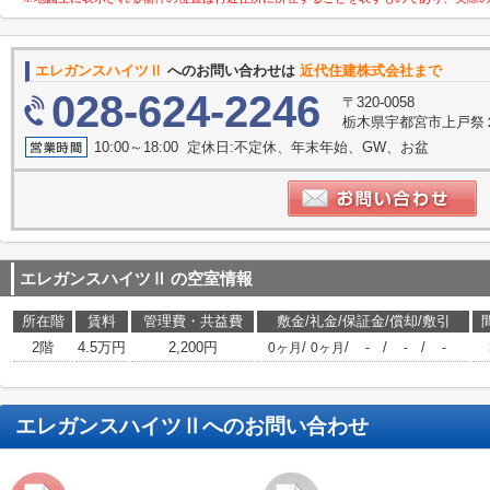
エレガンスハイツⅡ
へのお問い合わせは
近代住建株式会社まで
028-624-2246
〒320-0058
栃木県宇都宮市上戸祭
10:00～18:00 定休日:不定休、年末年始、GW、お盆
エレガンスハイツⅡ
の空室情報
所在階
賃料
管理費・共益費
敷金/礼金/保証金/償却/敷引
2階
4.5万円
2,200円
/
/
/
/
0ヶ月
0ヶ月
-
-
-
エレガンスハイツⅡ
へのお問い合わせ