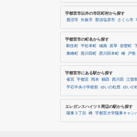
宇都宮市以外の市区町村から探す
鹿沼市
矢板市
那須塩原市
さくら市
宇都宮市の町名から探す
駒生町
平松本町
城南
若草
岩曽町
東峰町
西川田町
西川田本町
峰
戸祭
宇都宮市にある駅から探す
雀宮
宇都宮
岡本
鶴田
西川田
江曽
平石中央小学校前
ゆいの杜西
ゆいの
エレガンスハイツⅡ周辺の駅から探す
陽東３丁目
峰
宇都宮大学陽東キャン