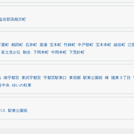
塩谷郡高根沢町
下栗町
鶴田町
石井町
簗瀬
宝木町
竹林町
中戸祭町
宝木本町
細谷町
江
富士見が丘
駒生
下岡本町
中岡本町
下荒針町
島
南宇都宮
東武宇都宮
宇都宮駅東口
東宿郷
駅東公園前
峰
陽東３丁目
杜中央
ゆいの杜東
パス
駅東公園前