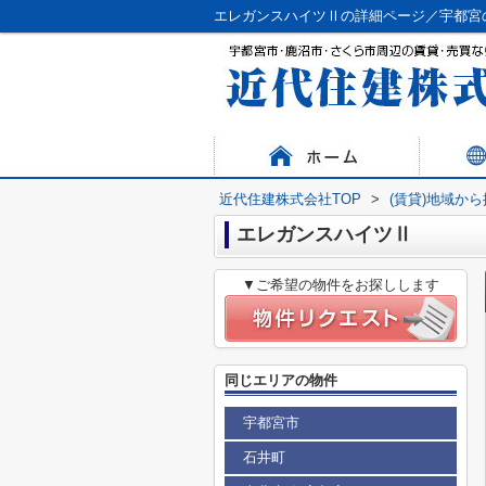
エレガンスハイツⅡの詳細ページ／宇都宮
近代住建株式会社TOP
>
(賃貸)地域か
エレガンスハイツⅡ
▼ご希望の物件をお探しします
同じエリアの物件
宇都宮市
石井町