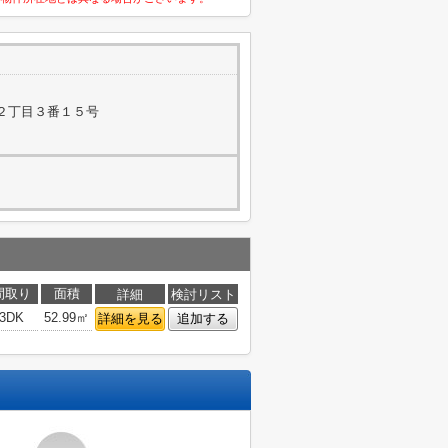
２丁目３番１５号
間取り
面積
詳細
検討リスト
3DK
52.99㎡
詳細を見る
追加する