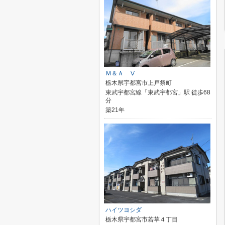
Ｍ＆Ａ Ⅴ
栃木県宇都宮市上戸祭町
東武宇都宮線「東武宇都宮」駅 徒歩68
分
築21年
ハイツヨシダ
栃木県宇都宮市若草４丁目