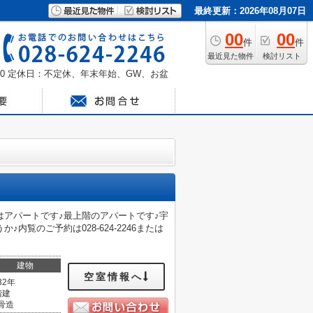
最終更新：2026年08月07日
00
00
件
件
最近見た物件
検討リスト
0
定休日：不定休、年末年始、GW、お盆
はアパートです♪最上階のアパートです♪宇
覧のご予約は028-624-2246または
建物
空室情報へ
32年
階建
骨造