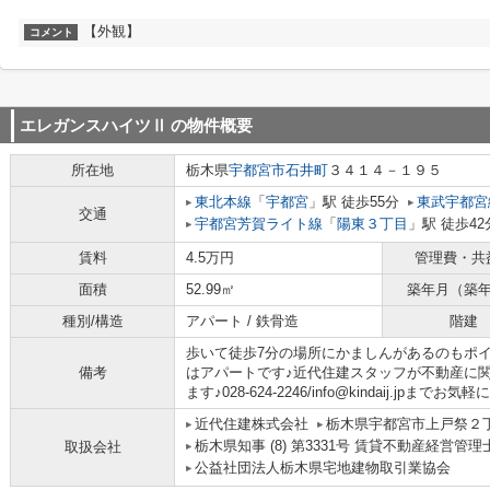
【外観】
コメント
エレガンスハイツⅡ
の物件概要
所在地
栃木県
宇都宮市
石井町
３４１４－１９５
東北本線
「
宇都宮
」駅 徒歩55分
東武宇都宮
交通
宇都宮芳賀ライト線
「
陽東３丁目
」駅 徒歩42
賃料
4.5万円
管理費・共
面積
52.99㎡
築年月（築
種別/構造
アパート / 鉄骨造
階建
歩いて徒歩7分の場所にかましんがあるのもポイ
備考
はアパートです♪近代住建スタッフが不動産に
ます♪028-624-2246/info@kindaij.jpまでお気
近代住建株式会社
栃木県宇都宮市上戸祭２
栃木県知事 (8) 第3331号 賃貸不動産経営管理
取扱会社
公益社団法人栃木県宅地建物取引業協会