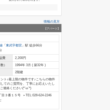
情報の見方
【アパート】
線
「
東武宇都宮
」駅 徒歩66分
分
益費
2,200円
年数）
1994年 3月 ( 築32年 )
2階建
ント♪最上階の物件です♪こちらの物件
関してのご質問を、丁寧にお応えいたし
軽にご連絡ください(*´ω`*)
丁目３番１５号
TEL:028-624-2246
士