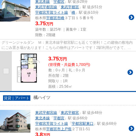
東北本線
「
宇都宮
」駅 徒歩28分
東武宇都宮線
「
東武宇都宮
」駅 徒歩51分
宇都宮芳賀ライト線
「
峰
」駅 徒歩10分
栃木県
宇都宮市
峰
３丁目１５番９号
3.75
万円
築年数：築25年 ｜募集中：
1室
階数：2階建
グリーンジャルダン Ｍ：東北本線宇都宮駅にも近くて便利！この建物の敷地内
にごみ置き場があります！こちらの物件はアパートです！2駅利用ができて、電
車での移動に役立つ物件です！...
3.75
万
円
(管理費・共益費 1,700円)
敷：0ヶ月｜礼：0ヶ月
所在階：2階
間取り：1R
面積：25.56㎡
橘ハイツ
賃貸｜アパート
東武宇都宮線
「
東武宇都宮
」駅 徒歩48分
東北本線
「
宇都宮
」駅 徒歩66分
宇都宮芳賀ライト線
「
宇都宮駅東口
」駅 徒歩68分
栃木県
宇都宮市
上戸祭
２丁目1-51
3.8
万円