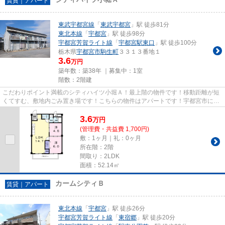
賃貸｜アパート
東武宇都宮線
「
東武宇都宮
」駅 徒歩81分
東北本線
「
宇都宮
」駅 徒歩98分
宇都宮芳賀ライト線
「
宇都宮駅東口
」駅 徒歩100分
栃木県
宇都宮市
駒生町
３３１３番地１
3.6
万円
築年数：築38年 ｜募集中：
1室
階数：2階建
こだわりポイント満載のシティハイツ小堀Ａ！最上階の物件です！移動距離が短
くてすむ、敷地内ごみ置き場です！こちらの物件はアパートです！宇都宮市に位
置する東武宇都宮線東武宇都...
3.6
万
円
(管理費・共益費 1,700円)
敷：1ヶ月｜礼：0ヶ月
所在階：2階
間取り：2LDK
面積：52.14㎡
カームシティＢ
賃貸｜アパート
東北本線
「
宇都宮
」駅 徒歩26分
宇都宮芳賀ライト線
「
東宿郷
」駅 徒歩20分