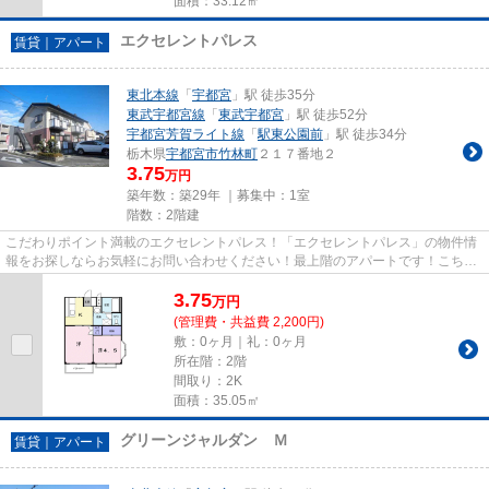
面積：33.12㎡
エクセレントパレス
賃貸｜アパート
東北本線
「
宇都宮
」駅 徒歩35分
東武宇都宮線
「
東武宇都宮
」駅 徒歩52分
宇都宮芳賀ライト線
「
駅東公園前
」駅 徒歩34分
栃木県
宇都宮市
竹林町
２１７番地２
3.75
万円
築年数：築29年 ｜募集中：
1室
階数：2階建
こだわりポイント満載のエクセレントパレス！「エクセレントパレス」の物件情
報をお探しならお気軽にお問い合わせください！最上階のアパートです！こちら
の物件はアパートです！近代...
3.75
万
円
(管理費・共益費 2,200円)
敷：0ヶ月｜礼：0ヶ月
所在階：2階
間取り：2K
面積：35.05㎡
グリーンジャルダン Ｍ
賃貸｜アパート