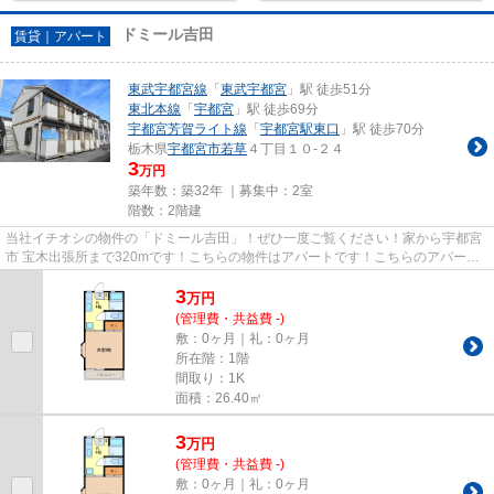
ドミール吉田
賃貸｜アパート
東武宇都宮線
「
東武宇都宮
」駅 徒歩51分
東北本線
「
宇都宮
」駅 徒歩69分
宇都宮芳賀ライト線
「
宇都宮駅東口
」駅 徒歩70分
栃木県
宇都宮市
若草
４丁目１０-２４
3
万円
築年数：築32年 ｜募集中：
2室
階数：2階建
当社イチオシの物件の「ドミール吉田」！ぜひ一度ご覧ください！家から宇都宮
市 宝木出張所まで320mです！こちらの物件はアパートです！こちらのアパート
は陽当たりが良好です！宇都宮...
3
万
円
(管理費・共益費 -)
敷：0ヶ月｜礼：0ヶ月
所在階：1階
間取り：1K
面積：26.40㎡
3
万
円
(管理費・共益費 -)
敷：0ヶ月｜礼：0ヶ月