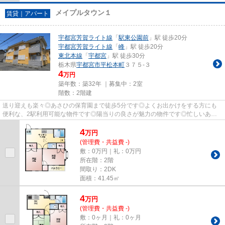
メイプルタウン１
賃貸｜アパート
宇都宮芳賀ライト線
「
駅東公園前
」駅 徒歩20分
宇都宮芳賀ライト線
「
峰
」駅 徒歩20分
東北本線
「
宇都宮
」駅 徒歩30分
栃木県
宇都宮市
平松本町
３７５-３
4
万円
築年数：築32年 ｜募集中：
2室
階数：2階建
送り迎えも楽々◎あさひの保育園まで徒歩5分です◎よくお出かけをする方にも
便利な、2駅利用可能な物件です◎陽当りの良さが魅力の物件です◎忙しいあな
たの時間を有効的に使えるのが敷地...
4
万
円
(管理費・共益費 -)
敷：0万円｜礼：0万円
所在階：2階
間取り：2DK
面積：41.45㎡
4
万
円
(管理費・共益費 -)
敷：0ヶ月｜礼：0ヶ月