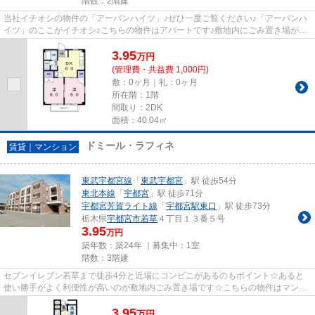
階数：2階建
当社イチオシの物件の「アーバンハイツ」♪ぜひ一度ご覧ください♪「アーバンハ
イツ」のここがイチオシ♪こちらの物件はアパートです♪敷地内にごみ置き場があ
る物件です♪宇都宮市の物件情...
3.95
万
円
(管理費・共益費 1,000円)
敷：0ヶ月｜礼：0ヶ月
所在階：1階
間取り：2DK
面積：40.04㎡
ドミール・ラフィネ
賃貸｜マンション
東武宇都宮線
「
東武宇都宮
」駅 徒歩54分
東北本線
「
宇都宮
」駅 徒歩71分
宇都宮芳賀ライト線
「
宇都宮駅東口
」駅 徒歩73分
栃木県
宇都宮市
若草
４丁目１３番５号
3.95
万円
築年数：築24年 ｜募集中：
1室
階数：3階建
セブンイレブン若草まで徒歩4分と近場にコンビニがあるのもポイント☆あると
使い勝手がよく利便性が高いのが敷地内ごみ置き場です☆こちらの物件はマンシ
ョンです☆当社スタッフが宇都宮...
3.95
万
円