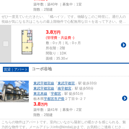
築年数：築40年 ｜募集中：
1室
階数：2階建
ぜひ一度見ていただきたい、「橘ハイツ」です。物騒なこのご時世に。通行人の
視線が気になる方はこちらの最上階物件で心配無用な日々を送って下さい。使い
勝手のいいコンパクトな間取...
3.8
万
円
(管理費・共益費 -)
敷：0ヶ月｜礼：0ヶ月
所在階：2階
間取り：1DK
面積：35.30㎡
コーポ谷地
賃貸｜アパート
東武宇都宮線
「
東武宇都宮
」駅 徒歩33分
東武宇都宮線
「
南宇都宮
」駅 徒歩50分
東北本線
「
宇都宮
」駅 徒歩51分
栃木県
宇都宮市
戸祭
２丁目９-２７
3.8
万円
築年数：築41年 ｜募集中：
2室
階数：2階建
こちらの物件はアパートです。室内にいながら陽射しの暖かさを感じられる、魅
力的な物件です。メールアドレスinfo@kindaij.jpまで、お気軽にご連絡くださ