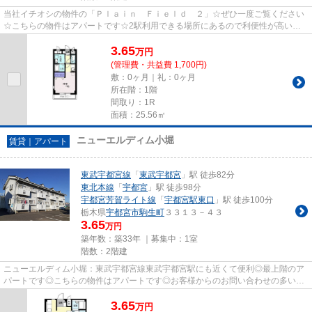
当社イチオシの物件の「Ｐｌａｉｎ Ｆｉｅｌｄ ２」☆ぜひ一度ご覧ください
☆こちらの物件はアパートです☆2駅利用できる場所にあるので利便性が高いで
す☆駅から徒歩3分というアクセス...
3.65
万
円
(管理費・共益費 1,700円)
敷：0ヶ月｜礼：0ヶ月
所在階：1階
間取り：1R
面積：25.56㎡
ニューエルディム小堀
賃貸｜アパート
東武宇都宮線
「
東武宇都宮
」駅 徒歩82分
東北本線
「
宇都宮
」駅 徒歩98分
宇都宮芳賀ライト線
「
宇都宮駅東口
」駅 徒歩100分
栃木県
宇都宮市
駒生町
３３１３－４３
3.65
万円
築年数：築33年 ｜募集中：
1室
階数：2階建
ニューエルディム小堀：東武宇都宮線東武宇都宮駅にも近くて便利◎最上階のア
パートです◎こちらの物件はアパートです◎お客様からのお問い合わせの多い、
敷地内ごみ置き場があります◎安...
3.65
万
円