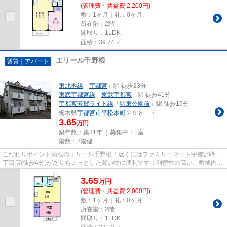
(管理費・共益費 2,200円)
敷：1ヶ月｜礼：0ヶ月
所在階：2階
間取り：1LDK
面積：39.74㎡
エリール千野根
賃貸｜アパート
東北本線
「
宇都宮
」駅 徒歩23分
東武宇都宮線
「
東武宇都宮
」駅 徒歩41分
宇都宮芳賀ライト線
「
駅東公園前
」駅 徒歩15分
栃木県
宇都宮市
平松本町
２９８－７
3.65
万円
築年数：築31年 ｜募集中：
1室
階数：2階建
こだわりポイント満載のエリール千野根！近くにはファミリーマート宇都宮峰一
丁目店(徒歩4分)がありちょっとした買い物に便利です！利便性の高い、敷地内ゴ
ミ置き場が付いています！最...
3.65
万
円
(管理費・共益費 2,000円)
敷：1ヶ月｜礼：0ヶ月
所在階：2階
間取り：1LDK