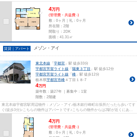
地内ごみ置き場は、簡単にご...
4
万
円
(管理費・共益費 -)
敷：0ヶ月｜礼：0ヶ月
所在階：2階
間取り：2DK
面積：41.31㎡
メゾン・アイ
賃貸｜アパート
東北本線
「
宇都宮
」駅 徒歩33分
宇都宮芳賀ライト線
「
陽東３丁目
」駅 徒歩12分
宇都宮芳賀ライト線
「
峰
」駅 徒歩12分
栃木県
宇都宮市
峰
４丁目１８-7
4
万円
築年数：築27年 ｜募集中：
1室
階数：2階建
東北本線宇都宮駅周辺物件：メゾン・アイ♪栃木銀行峰町出張所だったら歩いてす
ぐ(徒歩3分)♪こちらの物件はアパートです♪こちらの物件からは2駅が近くにあ
り、移動範囲も広がります♪ラ...
4
万
円
(管理費・共益費 -)
敷：0ヶ月｜礼：0ヶ月