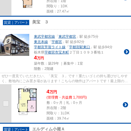
所在階：1階
間取り：1DK
面積：27.47㎡
美宝 ３
賃貸｜アパート
東武宇都宮線
「
東武宇都宮
」駅 徒歩75分
東北本線
「
宇都宮
」駅 徒歩92分
宇都宮芳賀ライト線
「
宇都宮駅東口
」駅 徒歩94分
栃木県
宇都宮市
宝木町
２丁目１０９３番地１
4
万円
築年数：築29年 ｜募集中：
1室
階数：2階建
ぜひ一度見ていただきたい、「美宝 ３」です！重たいゴミの持ち運びがしやす
く、敷地内にごみ置き場があります！こちらの物件はアパートです！最上階の物
件です！物件探しの事なら近...
4
万
円
(管理費・共益費 1,700円)
敷：0ヶ月｜礼：0ヶ月
所在階：2階
間取り：1LDK
面積：39.74㎡
エルディム小堀Ａ
賃貸｜アパート