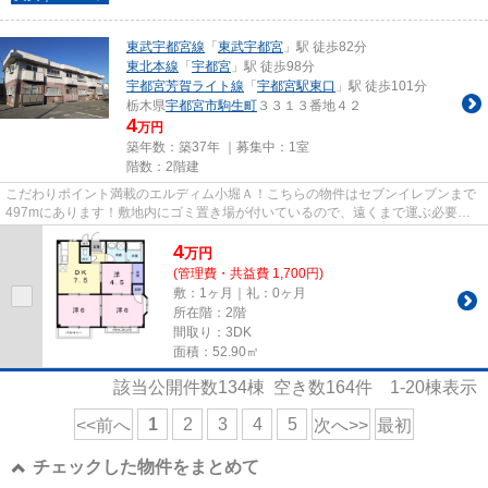
東武宇都宮線
「
東武宇都宮
」駅 徒歩82分
東北本線
「
宇都宮
」駅 徒歩98分
宇都宮芳賀ライト線
「
宇都宮駅東口
」駅 徒歩101分
栃木県
宇都宮市
駒生町
３３１３番地４２
4
万円
築年数：築37年 ｜募集中：
1室
階数：2階建
こだわりポイント満載のエルディム小堀Ａ！こちらの物件はセブンイレブンまで
497mにあります！敷地内にゴミ置き場が付いているので、遠くまで運ぶ必要が
なくゴミ出しが楽になります！...
4
万
円
(管理費・共益費 1,700円)
敷：1ヶ月｜礼：0ヶ月
所在階：2階
間取り：3DK
面積：52.90㎡
該当公開件数
134
棟 空き数
164
件
1-20
棟表示
1
2
3
4
5
<<前へ
次へ>>
最初
チェックした物件をまとめて