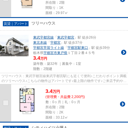
所在階：2階
間取り：1K
面積：29.97㎡
ツリーハウス
賃貸｜アパート
東武宇都宮線
「
東武宇都宮
」駅 徒歩26分
東北本線
「
宇都宮
」駅 徒歩37分
宇都宮芳賀ライト線
「
宇都宮駅東口
」駅 徒歩39分
栃木県
宇都宮市
東戸祭
１丁目２番４５号
3.4
万円
築年数：築32年 ｜募集中：
1室
階数：2階建
ツリーハウス：東武宇都宮線東武宇都宮駅にも近くて便利♪こだわりポイント満載
のツリーハウス♪こちらの物件はアパートです♪最上階の物件です♪ご来店予約やご
質問などは028-624-2246か...
3.4
万
円
(管理費・共益費 2,200円)
敷：0ヶ月｜礼：0ヶ月
所在階：2階
間取り：2K
面積：33.12㎡
シティハイツ小堀Ａ