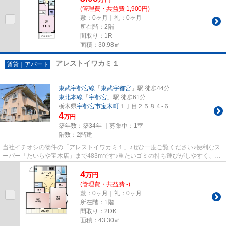
(管理費・共益費 1,900円)
敷：0ヶ月｜礼：0ヶ月
所在階：2階
間取り：1R
面積：30.98㎡
アレストイワカミ１
賃貸｜アパート
東武宇都宮線
「
東武宇都宮
」駅 徒歩44分
東北本線
「
宇都宮
」駅 徒歩61分
栃木県
宇都宮市
宝木町
１丁目２５８４-６
4
万円
築年数：築34年 ｜募集中：
1室
階数：2階建
当社イチオシの物件の「アレストイワカミ１」♪ぜひ一度ご覧ください♪便利なス
ーパー「たいらや宝木店」まで483mです♪重たいゴミの持ち運びがしやすく、敷
地内にごみ置き場があります♪...
4
万
円
(管理費・共益費 -)
敷：0ヶ月｜礼：0ヶ月
所在階：1階
間取り：2DK
面積：43.30㎡