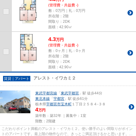
(管理費・共益費 -)
敷：0万円｜礼：0万円
所在階：2階
間取り：2DK
面積：42.90㎡
4.3
万
円
(管理費・共益費 -)
敷：0ヶ月｜礼：0ヶ月
所在階：2階
間取り：2DK
面積：42.90㎡
アレスト・イワカミ２
賃貸｜アパート
東武宇都宮線
「
東武宇都宮
」駅 徒歩44分
東北本線
「
宇都宮
」駅 徒歩61分
栃木県
宇都宮市
宝木町
１丁目２５８４-３８
4
万円
築年数：築32年 ｜募集中：
1室
階数：2階建
こだわりポイント満載のアレスト・イワカミ２。使い勝手のよい間取りがポイン
トのアパートです。最上階の物件なので、きっとご満足頂けるかと思います。敷