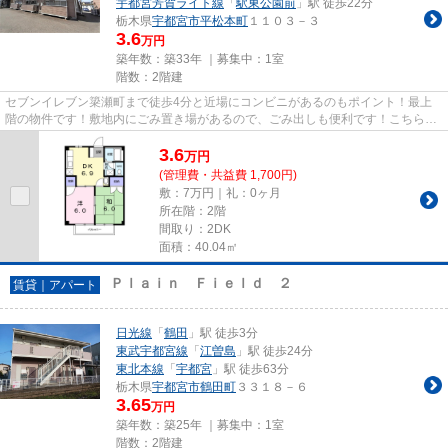
宇都宮芳賀ライト線
「
駅東公園前
」駅 徒歩22分
栃木県
宇都宮市
平松本町
１１０３－３
3.6
万円
築年数：築33年 ｜募集中：
1室
階数：2階建
セブンイレブン簗瀬町まで徒歩4分と近場にコンビニがあるのもポイント！最上
階の物件です！敷地内にごみ置き場があるので、ごみ出しも便利です！こちらの
物件はアパートです！宇都宮市...
3.6
万
円
(管理費・共益費 1,700円)
敷：7万円｜礼：0ヶ月
所在階：2階
間取り：2DK
面積：40.04㎡
Ｐｌａｉｎ Ｆｉｅｌｄ ２
賃貸｜アパート
日光線
「
鶴田
」駅 徒歩3分
東武宇都宮線
「
江曽島
」駅 徒歩24分
東北本線
「
宇都宮
」駅 徒歩63分
栃木県
宇都宮市
鶴田町
３３１８－６
3.65
万円
築年数：築25年 ｜募集中：
1室
階数：2階建