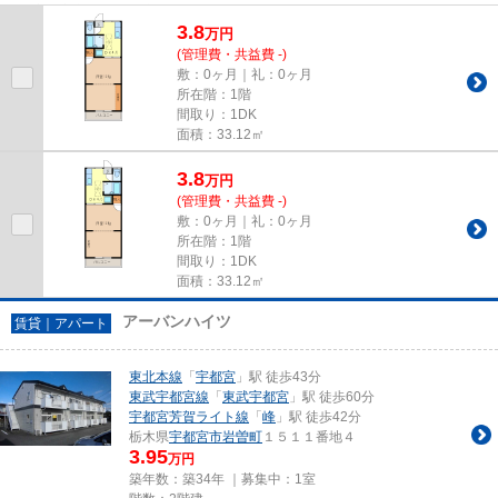
い。宇都宮市にある賃貸情報を...
3.8
万
円
(管理費・共益費 -)
敷：0ヶ月｜礼：0ヶ月
所在階：1階
間取り：1DK
面積：33.12㎡
3.8
万
円
(管理費・共益費 -)
敷：0ヶ月｜礼：0ヶ月
所在階：1階
間取り：1DK
面積：33.12㎡
アーバンハイツ
賃貸｜アパート
東北本線
「
宇都宮
」駅 徒歩43分
東武宇都宮線
「
東武宇都宮
」駅 徒歩60分
宇都宮芳賀ライト線
「
峰
」駅 徒歩42分
栃木県
宇都宮市
岩曽町
１５１１番地４
3.95
万円
築年数：築34年 ｜募集中：
1室