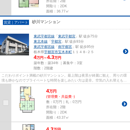
所在階：2階
間取り：2DK
面積：36.77㎡
砂川マンション
賃貸｜アパート
東武宇都宮線
「
東武宇都宮
」駅 徒歩75分
東北本線
「
宇都宮
」駅 徒歩93分
東武宇都宮線
「
南宇都宮
」駅 徒歩95分
栃木県
宇都宮市
宝木本町
１１４８-２５
4
4.3
万円～
万円
築年数：築34年 ｜募集中：
3室
階数：2階建
こだわりポイント満載の砂川マンション。最上階は夜景が綺麗に観え、周りの環
境も静かなのでプライベートな時間を楽しみたい方は是非。空気の入れ替えも簡
単におこなえる通風良好のア...
4
万
円
(管理費・共益費 -)
敷：0万円｜礼：0万円
所在階：2階
間取り：2DK
面積：43.37㎡
4.3
万
円